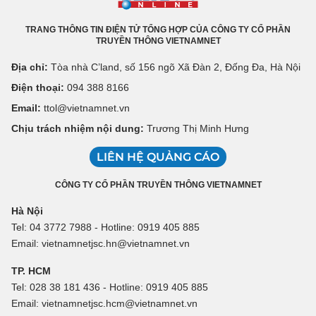
TRANG THÔNG TIN ĐIỆN TỬ TỔNG HỢP CỦA CÔNG TY CỔ PHẦN
TRUYỀN THÔNG VIETNAMNET
Địa chỉ:
Tòa nhà C’land, số 156 ngõ Xã Đàn 2, Đống Đa, Hà Nội
Điện thoại:
094 388 8166
Email:
ttol@vietnamnet.vn
Chịu trách nhiệm nội dung:
Trương Thị Minh Hưng
LIÊN HỆ QUẢNG CÁO
CÔNG TY CỔ PHẦN TRUYỀN THÔNG VIETNAMNET
Hà Nội
Tel: 04 3772 7988 - Hotline: 0919 405 885
Email: vietnamnetjsc.hn@vietnamnet.vn
TP. HCM
Tel: 028 38 181 436 - Hotline: 0919 405 885
Email: vietnamnetjsc.hcm@vietnamnet.vn