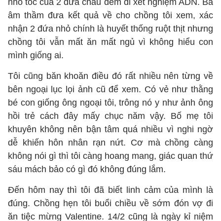
nhổ tóc của 2 đứa cháu đem đi xét nghiệm ADN. Bà
âm thầm đưa kết quả về cho chồng tôi xem, xác
nhận 2 đứa nhỏ chính là huyết thống ruột thịt nhưng
chồng tôi vẫn mất ăn mất ngủ vì không hiểu con
mình giống ai.
Tôi cũng băn khoăn điều đó rất nhiều nên từng về
bên ngoại lục lọi ảnh cũ để xem. Có vẻ như thằng
bé con giống ông ngoại tôi, trông nó y như ảnh ông
hồi trẻ cách đây mấy chục năm vậy. Bố mẹ tôi
khuyên không nên bận tâm quá nhiều vì nghi ngờ
dễ khiến hôn nhân rạn nứt. Cơ mà chồng càng
không nói gì thì tôi càng hoang mang, giác quan thứ
sáu mách bảo có gì đó không đúng lắm.
Đến hôm nay thì tôi đã biết linh cảm của mình là
đúng. Chồng hẹn tôi buổi chiều về sớm đón vợ đi
ăn tiệc mừng Valentine. 14/2 cũng là ngày kỉ niệm