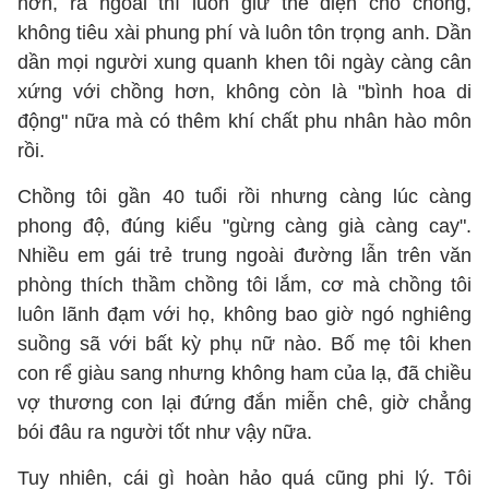
hơn, ra ngoài thì luôn giữ thể diện cho chồng,
không tiêu xài phung phí và luôn tôn trọng anh. Dần
dần mọi người xung quanh khen tôi ngày càng cân
xứng với chồng hơn, không còn là "bình hoa di
động" nữa mà có thêm khí chất phu nhân hào môn
rồi.
Chồng tôi gần 40 tuổi rồi nhưng càng lúc càng
phong độ, đúng kiểu "gừng càng già càng cay".
Nhiều em gái trẻ trung ngoài đường lẫn trên văn
phòng thích thầm chồng tôi lắm, cơ mà chồng tôi
luôn lãnh đạm với họ, không bao giờ ngó nghiêng
suồng sã với bất kỳ phụ nữ nào. Bố mẹ tôi khen
con rể giàu sang nhưng không ham của lạ, đã chiều
vợ thương con lại đứng đắn miễn chê, giờ chẳng
bói đâu ra người tốt như vậy nữa.
Tuy nhiên, cái gì hoàn hảo quá cũng phi lý. Tôi