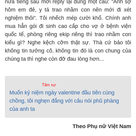
nửa tiếng sau mới reply lại đúng một câu: "Anh sợ
hôm em đẻ, y tá trao nhầm con nên mới đi xét
nghiệm thôi". Tôi nhếch mép cười khổ. Chính anh
mua hẳn gói đi sinh cao cấp cho vợ ở bệnh viện
quốc tế, phòng riêng ekip riêng thì trao nhầm con
kiểu gì? Nghe kệch cỡm thật sự. Thà cứ bảo tôi
không tin tưởng cô, không tin đó là con chung của
chúng ta thì nghe còn đỡ đau lòng hơn...
Tâm sự
Muốn kỷ niệm ngày valentine đầu tiên cùng
chồng, tôi nghẹn đắng với câu nói phũ phàng
của anh ta
Theo Phụ nữ Việt Nam