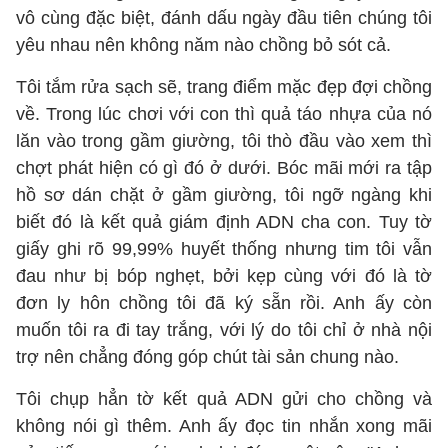
vô cùng đặc biệt, đánh dấu ngày đầu tiên chúng tôi
yêu nhau nên không năm nào chồng bỏ sót cả.
Tôi tắm rửa sạch sẽ, trang điểm mặc đẹp đợi chồng
về. Trong lúc chơi với con thì quả táo nhựa của nó
lăn vào trong gầm giường, tôi thò đầu vào xem thì
chợt phát hiện có gì đó ở dưới. Bóc mãi mới ra tập
hồ sơ dán chặt ở gầm giường, tôi ngỡ ngàng khi
biết đó là kết quả giám định ADN cha con. Tuy tờ
giấy ghi rõ 99,99% huyết thống nhưng tim tôi vẫn
đau như bị bóp nghẹt, bởi kẹp cùng với đó là tờ
đơn ly hôn chồng tôi đã ký sẵn rồi. Anh ấy còn
muốn tôi ra đi tay trắng, với lý do tôi chỉ ở nhà nội
trợ nên chẳng đóng góp chút tài sản chung nào.
Tôi chụp hẳn tờ kết quả ADN gửi cho chồng và
không nói gì thêm. Anh ấy đọc tin nhắn xong mãi