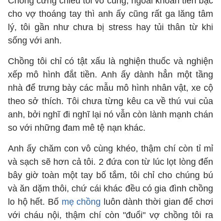
Chồng cưng chiều tôi vô cùng, ngoài khoản tiền bạc
cho vợ thoáng tay thì anh ấy cũng rất ga lăng tâm
lý, tôi gần như chưa bị stress hay tủi thân từ khi
sống với anh.
Chồng tôi chỉ có tật xấu là nghiện thuốc và nghiện
xếp mô hình đắt tiền. Anh ấy dành hẳn một tầng
nhà để trưng bày các mẫu mô hình nhân vật, xe cộ
theo sở thích. Tôi chưa từng kêu ca về thú vui của
anh, bởi nghĩ đi nghĩ lại nó vẫn còn lành mạnh chán
so với những đam mê tệ nạn khác.
Anh ấy chăm con vô cùng khéo, thậm chí còn tỉ mỉ
và sạch sẽ hơn cả tôi. 2 đứa con từ lúc lọt lòng đến
bây giờ toàn một tay bố tắm, tôi chỉ cho chúng bú
và ăn dặm thôi, chứ cái khác đều có gia đình chồng
lo hộ hết. Bố
mẹ chồng
luôn dành thời gian để chơi
với cháu nội, thậm chí còn "đuổi" vợ chồng tôi ra