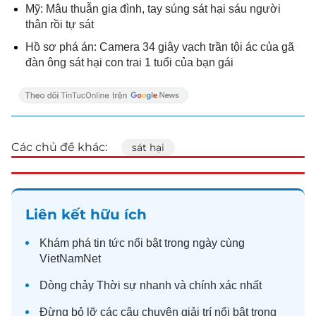
Mỹ: Mâu thuẫn gia đình, tay súng sát hại sáu người
thân rồi tự sát
Hồ sơ phá án: Camera 34 giây vạch trần tội ác của gã
đàn ông sát hại con trai 1 tuổi của bạn gái
Các chủ đề khác:
sát hại
Liên kết hữu ích
Khám phá
tin tức
nổi bật trong ngày cùng
VietNamNet
Dòng chảy
Thời sự
nhanh và chính xác nhất
Đừng bỏ lỡ các câu chuyện
giải trí
nổi bật trong