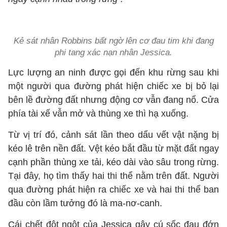
Kẻ sát nhân Robbins bất ngờ lên cơ đau tim khi đang
phi tang xác nạn nhân Jessica.
Lực lượng an ninh được gọi đến khu rừng sau khi
một người qua đường phát hiện chiếc xe bị bỏ lại
bên lề đường đất nhưng động cơ vẫn đang nổ. Cửa
phía tài xế vẫn mở và thùng xe thì hạ xuống.
Từ vị trí đó, cảnh sát lần theo dấu vết vật nặng bị
kéo lê trên nền đất. Vệt kéo bắt đầu từ mặt đất ngay
cạnh phần thùng xe tải, kéo dài vào sâu trong rừng.
Tại đây, họ tìm thấy hai thi thể nằm trên đất. Người
qua đường phát hiện ra chiếc xe và hai thi thể ban
đầu còn lầm tưởng đó là ma-nơ-canh.
Cái chết đột ngột của Jessica gây cú sốc đau đớn