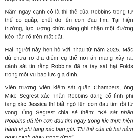
Nằm ngay cạnh cô là thi thể của Robbins trong tư
thế co quắp, chết do lên cơn đau tim. Tại hiện
trường, lực lượng chức năng ghi nhận một đường
kéo hằn rõ trên mặt đất.
Hai người này hẹn hò với nhau từ năm 2025. Mặc
dù chưa rõ địa điểm cụ thể nơi án mạng xảy ra,
cảnh sát tin rằng Robbins đã ra tay sát hại Folds
trong một vụ bạo lực gia đình.
Viện trưởng Viện kiểm sát quận Chambers, ông
Mike Segrest xác nhận Robbins đang cố tình phi
tang xác Jessica thì bất ngờ lên cơn đau tim rồi tử
vong. Ông Segrest chia sẻ thêm:
“Kẻ sát nhân
Robbins đã lên cơn đau tim ngay trong lúc thực hiện
hành vi phi tang xác bạn gái. Thi thể của cả hai nằm
ngay cạnh nhau trong rừng”.