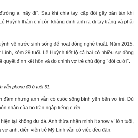
ường ai nấy đi". Sau khi chia tay, cặp đôi gây bàn tán khi
 Lê Huỳnh thậm chí còn khẳng định anh ra đi tay trắng và phải
uỳnh về nước sinh sống để hoạt động nghệ thuật. Năm 2015,
Linh, kém 29 tuổi. Lê Huỳnh tiết lộ cả hai có nhiều sự đồng
ã quyết định kết hôn và do chính vợ trẻ chủ động "đòi cưới".
 vẫn phong độ ở tuổi 61.
ình đám nhưng anh vẫn có cuộc sống bình yên bên vợ trẻ. Dù
ôn nhân của họ tràn ngập tiếng cười.
iện tại không dư dả. Anh thừa nhận mình ít show vì lớn tuổi,
vợ anh, diễn viên trẻ Mỹ Linh vẫn có việc đều đặn.