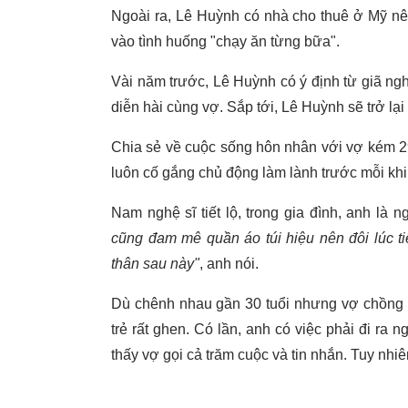
Ngoài ra, Lê Huỳnh có nhà cho thuê ở Mỹ nê
vào tình huống "chạy ăn từng bữa".
Vài năm trước, Lê Huỳnh có ý định từ giã ng
diễn hài cùng vợ. Sắp tới, Lê Huỳnh sẽ trở lại
Chia sẻ về cuộc sống hôn nhân với vợ kém 2
luôn cố gắng chủ động làm lành trước mỗi khi
Nam nghệ sĩ tiết lộ, trong gia đình, anh là 
cũng đam mê quần áo túi hiệu nên đôi lúc ti
thân sau này"
, anh nói.
Dù chênh nhau gần 30 tuổi nhưng vợ chồng L
trẻ rất ghen. Có lần, anh có việc phải đi ra 
thấy vợ gọi cả trăm cuộc và tin nhắn. Tuy nhi