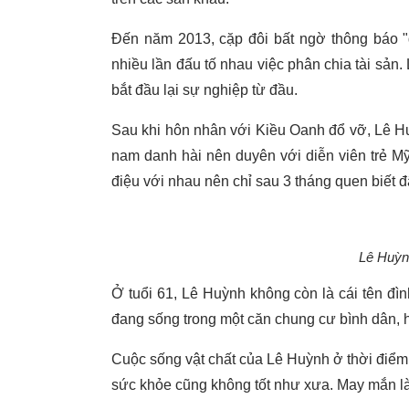
Đến năm 2013, cặp đôi bất ngờ thông báo "đ
nhiều lần đấu tố nhau việc phân chia tài sản.
bắt đầu lại sự nghiệp từ đầu.
Sau khi hôn nhân với Kiều Oanh đổ vỡ, Lê H
nam danh hài nên duyên với diễn viên trẻ Mỹ 
điệu với nhau nên chỉ sau 3 tháng quen biết đ
Lê Huỳnh
Ở tuổi 61, Lê Huỳnh không còn là cái tên đ
đang sống trong một căn chung cư bình dân, h
Cuộc sống vật chất của Lê Huỳnh ở thời điểm h
sức khỏe cũng không tốt như xưa. May mắn là 