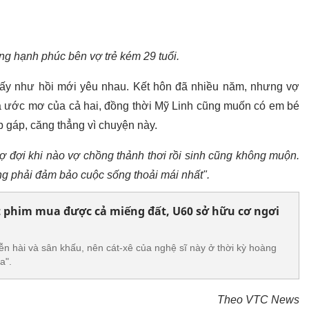
g hạnh phúc bên vợ trẻ kém 29 tuổi.
ấy như hồi mới yêu nhau. Kết hôn đã nhiều năm, nhưng vợ
 ước mơ của cả hai, đồng thời Mỹ Linh cũng muốn có em bé
p gáp, căng thẳng vì chuyện này.
vợ đợi khi nào vợ chồng thảnh thơi rồi sinh cũng không muộn.
ng phải đảm bảo cuộc sống thoải mái nhất".
 phim mua được cả miếng đất, U60 sở hữu cơ ngơi
iễn hài và sân khấu, nên cát-xê của nghệ sĩ này ở thời kỳ hoàng
a".
Theo VTC News