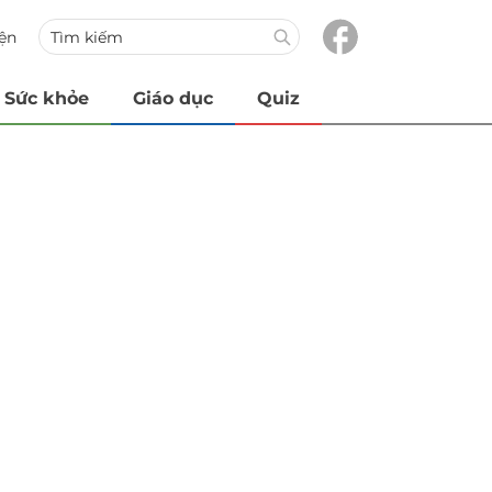
iện
Sức khỏe
Giáo dục
Quiz