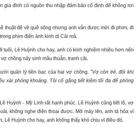
n gia đình có nguồn thu nhập đảm bảo cố định để không rơi
hệ thuật để về quê sống nhưng anh vẫn được mời đi phim, đi
 trong phim điện ảnh kinh dị Cải mả
.
9 tuổi, Lê Huỳnh cho hay, anh có kinh nghiệm nhiều hơn nên
 vợ chồng nảy sinh mâu thuẫn, tranh cãi.
người quản lý tiền bạc của hai vợ chồng.
"Vợ còn trẻ, đôi khi
êu xài phóng khoáng. Tôi cố gắng tiết kiệm tối đa để phòng
ê Huỳnh - Mỹ Linh rất hạnh phúc. Lê Huỳnh cũng tiết lộ, vợ
ngoài, không nghe điện thoại được. Mở máy lên, anh tá hỏa vì
ên, Lê Huỳnh cho hay, anh không thấy khó chịu vì điều đó.