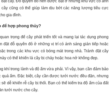
trí đặt cây. Đỗ quyên đỏ nên được đặt ở những khu vực có ánh
a, cây cũng có thể giúp làm dịu bớt các năng lượng tiêu cực
ho gia đình.
ào để hợp phong thủy?
t quan trọng để cây phát triển tốt và mang lại tác dụng phong
ên đặt đỗ quyên đỏ ở những vị trí có ánh sáng gián tiếp hoặc
c trong các khu vực có bóng mát trong nhà. Tránh đặt cây
 này có thể khiến lá cây bị cháy hoặc hoa nở không đẹp.
g khí trong lành và độ ẩm vừa phải. Vì vậy, bạn cần đảm bảo
 quá ẩm. Đặc biệt, cây cần được tưới nước đều đặn, nhưng
sẽ dễ khiến rễ cây bị thối. Bạn có thể kiểm tra độ ẩm của đất
cần tưới nước cho cây.