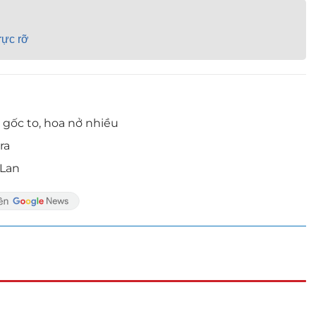
rực rỡ
 gốc to, hoa nở nhiều
ra
 Lan