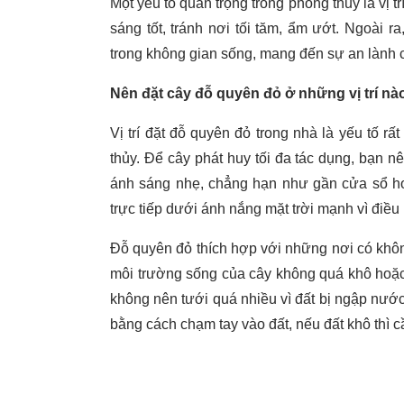
Một yếu tố quan trọng trong phong thủy là vị 
sáng tốt, tránh nơi tối tăm, ẩm ướt. Ngoài r
trong không gian sống, mang đến sự an lành c
Nên đặt cây đỗ quyên đỏ ở những vị trí n
Vị trí đặt đỗ quyên đỏ trong nhà là yếu tố rấ
thủy. Để cây phát huy tối đa tác dụng, bạn n
ánh sáng nhẹ, chẳng hạn như gần cửa sổ hoặ
trực tiếp dưới ánh nắng mặt trời mạnh vì điều
Đỗ quyên đỏ thích hợp với những nơi có khôn
môi trường sống của cây không quá khô hoặc
không nên tưới quá nhiều vì đất bị ngập nước 
bằng cách chạm tay vào đất, nếu đất khô thì 