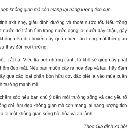
m đẹp không gian mà còn mang lại năng lượng tích cực.
ính axit nhẹ, giàu dinh dưỡng và thoát nước tốt. Nếu trồng
át nước để tránh tình trạng nước đọng lại dưới đáy chậu, gây
 không nên di chuyển cây quá nhiều lần trong một thời gian
ự thay đổi môi trường.
c cắt tỉa. Việc tỉa bớt những cành, lá khô sẽ giúp cây phát
 thêm đẹp mắt. Nếu bạn muốn cây ra hoa đẹp và lâu, hãy đảm
y qua các loại phân bón hữu cơ, đặc biệt là vào mùa xuân
inh trưởng mạnh mẽ.
à chăm sóc nếu bạn chú ý đến môi trường sống và các yếu tố
hông chỉ làm đẹp không gian mà còn mang lại năng lượng tích
tạo ra một không gian sống hài hòa và an lành.
Theo Gia đình xã hội