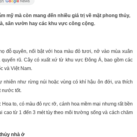
hẩm mỹ mà còn mang đến nhiều giá trị về mặt phong thủy,
hà, sân vườn hay các khu vực công cộng.
họ đỗ quyên, nổi bật với hoa màu đỏ tươi, nở vào mùa xuân
à quyến rũ. Cây có xuất xứ từ khu vực Đông Á, bao gồm các
c và Việt Nam.
 nhiên như rừng núi hoặc vùng có khí hậu ôn đới, ưa thích
 nước tốt.
: Hoa to, có màu đỏ rực rỡ, cánh hoa mềm mại nhưng rất bền
bụi cao từ 1 đến 3 mét tùy theo môi trường sống và cách chăm
thủy nhà ở