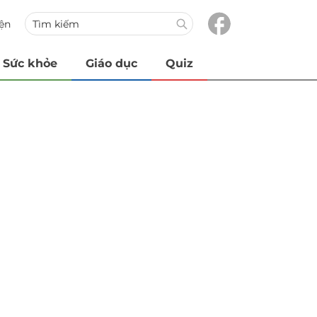
iện
Sức khỏe
Giáo dục
Quiz