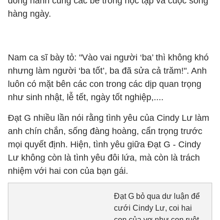
đồng hành cùng các bé trong học tập và cuộc sống
hàng ngày.
Nam ca sĩ bày tỏ: "Vào vai người ‘ba’ thì không khó
nhưng làm người ‘ba tốt’, ba đã sửa cả trăm!". Anh
luôn có mặt bên các con trong các dịp quan trọng
như sinh nhật, lễ tết, ngày tốt nghiệp,....
Đạt G nhiều lần nói rằng tình yêu của Cindy Lư làm
anh chín chắn, sống đàng hoàng, cẩn trọng trước
mọi quyết định. Hiện, tình yêu giữa Đạt G - Cindy
Lư không còn là tình yêu đôi lứa, mà còn là trách
nhiệm với hai con của bạn gái.
Đạt G bỏ qua dư luận để
cưới Cindy Lư, coi hai
con của vợ như con ruột