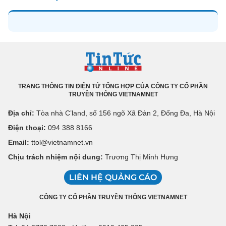
TRANG THÔNG TIN ĐIỆN TỬ TỔNG HỢP CỦA CÔNG TY CỔ PHẦN
TRUYỀN THÔNG VIETNAMNET
Địa chỉ:
Tòa nhà C’land, số 156 ngõ Xã Đàn 2, Đống Đa, Hà Nội
Điện thoại:
094 388 8166
Email:
ttol@vietnamnet.vn
Chịu trách nhiệm nội dung:
Trương Thị Minh Hưng
LIÊN HỆ QUẢNG CÁO
CÔNG TY CỔ PHẦN TRUYỀN THÔNG VIETNAMNET
Hà Nội