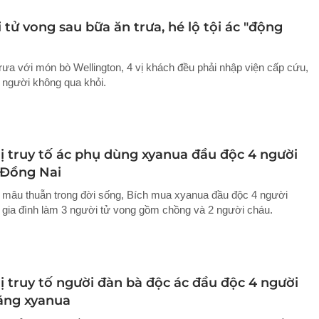
 tử vong sau bữa ăn trưa, hé lộ tội ác "động
rưa với món bò Wellington, 4 vị khách đều phải nhập viện cấp cứu,
3 người không qua khỏi.
ị truy tố ác phụ dùng xyanua đầu độc 4 người
 Đồng Nai
mâu thuẫn trong đời sống, Bích mua xyanua đầu độc 4 người
g gia đình làm 3 người tử vong gồm chồng và 2 người cháu.
ị truy tố người đàn bà độc ác đầu độc 4 người
ằng xyanua