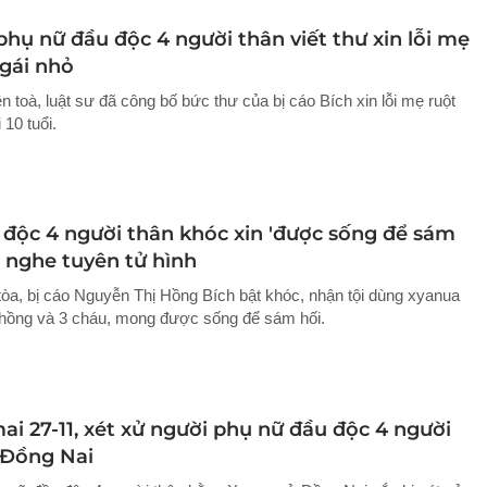
hụ nữ đầu độc 4 người thân viết thư xin lỗi mẹ
 gái nhỏ
n toà, luật sư đã công bố bức thư của bị cáo Bích xin lỗi mẹ ruột
 10 tuổi.
 độc 4 người thân khóc xin 'được sống để sám
i nghe tuyên tử hình
 tòa, bị cáo Nguyễn Thị Hồng Bích bật khóc, nhận tội dùng xyanua
hồng và 3 cháu, mong được sống để sám hối.
ai 27-11, xét xử người phụ nữ đầu độc 4 người
 Đồng Nai