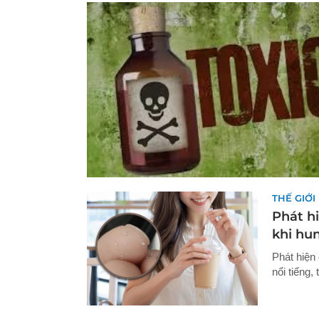
THẾ GIỚI
Phát h
khi hun
Phát hiện 
nổi tiếng,