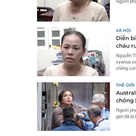
Người phụ
XÃ HỘI
Diễn b
cháu r
Nguyễn Th
xyanua sa
chồng cùn
THẾ GIỚI
Austra
chồng 
Người phụ 
giới đã bị