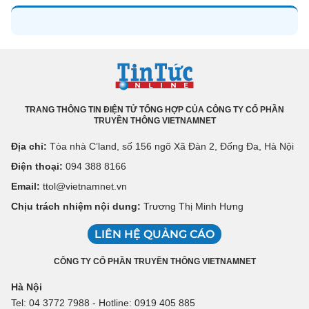
TRANG THÔNG TIN ĐIỆN TỬ TỔNG HỢP CỦA CÔNG TY CỔ PHẦN
TRUYỀN THÔNG VIETNAMNET
Địa chỉ:
Tòa nhà C’land, số 156 ngõ Xã Đàn 2, Đống Đa, Hà Nội
Điện thoại:
094 388 8166
Email:
ttol@vietnamnet.vn
Chịu trách nhiệm nội dung:
Trương Thị Minh Hưng
LIÊN HỆ QUẢNG CÁO
CÔNG TY CỔ PHẦN TRUYỀN THÔNG VIETNAMNET
Hà Nội
Tel: 04 3772 7988 - Hotline: 0919 405 885