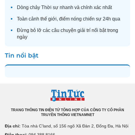
Dòng chảy
Thời sự
nhanh và chính xác nhất
Toàn cảnh
thế giới
, điểm nóng chiến sự 24h qua
Đừng bỏ lỡ các câu chuyện
giải trí
nổi bật trong
ngày
Tin nổi bật
TRANG THÔNG TIN ĐIỆN TỬ TỔNG HỢP CỦA CÔNG TY CỔ PHẦN
TRUYỀN THÔNG VIETNAMNET
Địa chỉ:
Tòa nhà C’land, số 156 ngõ Xã Đàn 2, Đống Đa, Hà Nội
Điện thoại:
094 388 8166