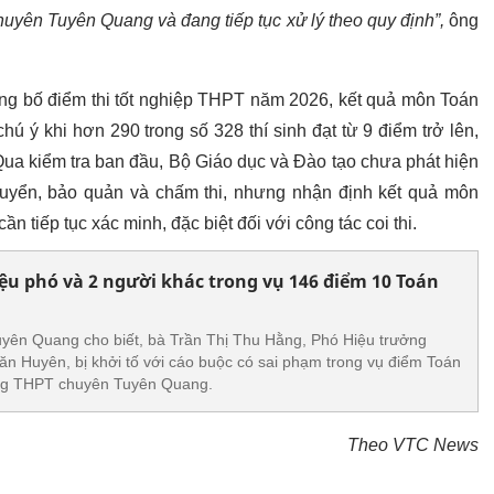
uyên Tuyên Quang và đang tiếp tục xử lý theo quy định”,
ông
ông bố điểm thi tốt nghiệp THPT năm 2026, kết quả môn Toán
ý khi hơn 290 trong số 328 thí sinh đạt từ 9 điểm trở lên,
. Qua kiểm tra ban đầu, Bộ Giáo dục và Đào tạo chưa phát hiện
huyển, bảo quản và chấm thi, nhưng nhận định kết quả môn
ần tiếp tục xác minh, đặc biệt đối với công tác coi thi.
ệu phó và 2 người khác trong vụ 146 điểm 10 Toán
uyên Quang cho biết, bà Trần Thị Thu Hằng, Phó Hiệu trưởng
 Huyên, bị khởi tố với cáo buộc có sai phạm trong vụ điểm Toán
ờng THPT chuyên Tuyên Quang.
Theo VTC News