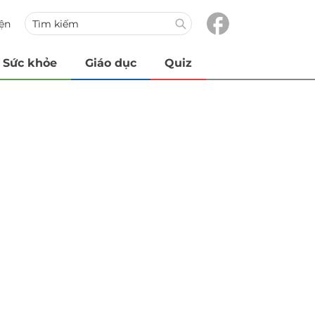
iện
Sức khỏe
Giáo dục
Quiz