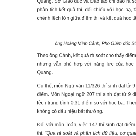
Quang, Sở Giáo dục và Đào tạo chỉ đạo rà soát
phân tích kết quả thi, đối chiếu với học bạ, 
chênh lệch lớn giữa điểm thi và kết quả học tậ
ông Hoàng Minh Cảnh, Phó Giám đốc Sở 
Theo ông Cảnh, kết quả rà soát cho thấy điểm
nhưng vẫn phù hợp với năng lực của học 
Quang.
Cụ thể, môn Ngữ văn 11/326 thí sinh đạt từ 9 
điểm. Môn Ngoại ngữ 207 thí sinh đạt từ 9 đi
lệch trung bình 0,31 điểm so với học bạ. Th
không có dấu hiệu bất thường.
Đối với môn Toán, việc 147 thí sinh đạt điểm
thi.
“Qua rà soát và phân tích dữ liệu, cơ qu