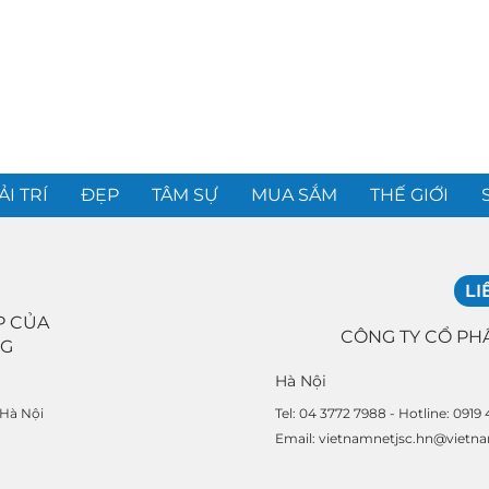
ẢI TRÍ
ĐẸP
TÂM SỰ
MUA SẮM
THẾ GIỚI
LI
P CỦA
CÔNG TY CỔ PH
NG
Hà Nội
Tel: 04 3772 7988 - Hotline: 0919
 Hà Nội
Email: vietnamnetjsc.hn@vietn