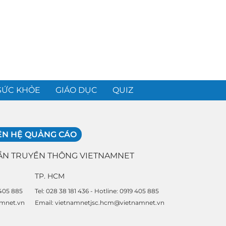
SỨC KHỎE
GIÁO DỤC
QUIZ
ÊN HỆ QUẢNG CÁO
ẦN TRUYỀN THÔNG VIETNAMNET
TP. HCM
 405 885
Tel: 028 38 181 436 - Hotline: 0919 405 885
amnet.vn
Email: vietnamnetjsc.hcm@vietnamnet.vn