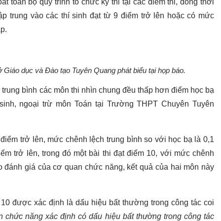
 toàn bộ quy trình tổ chức kỳ thi tại các điểm thi, đồng thời
tập trung vào các thí sinh đạt từ 9 điểm trở lên hoặc có mức
p.
Giáo dục và Đào tạo Tuyên Quang phát biểu tại họp báo.
 trung bình các môn thi nhìn chung đều thấp hơn điểm học bạ
sinh, ngoại trừ môn Toán tại Trường THPT Chuyên Tuyên
điểm trở lên, mức chênh lệch trung bình so với học bạ là 0,1
ểm trở lên, trong đó một bài thi đạt điểm 10, với mức chênh
eo đánh giá của cơ quan chức năng, kết quả của hai môn này
 10 được xác định là dấu hiệu bất thường trong công tác coi
an chức năng xác định có dấu hiệu bất thường trong công tác