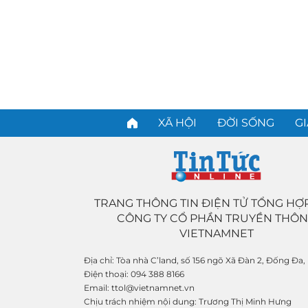
XÃ HỘI
ĐỜI SỐNG
GI
TRANG THÔNG TIN ĐIỆN TỬ TỔNG HỢ
CÔNG TY CỔ PHẦN TRUYỀN THÔ
VIETNAMNET
Địa chỉ:
Tòa nhà C’land, số 156 ngõ Xã Đàn 2, Đống Đa,
Điện thoại:
094 388 8166
Email:
ttol@vietnamnet.vn
Chịu trách nhiệm nội dung:
Trương Thị Minh Hưng