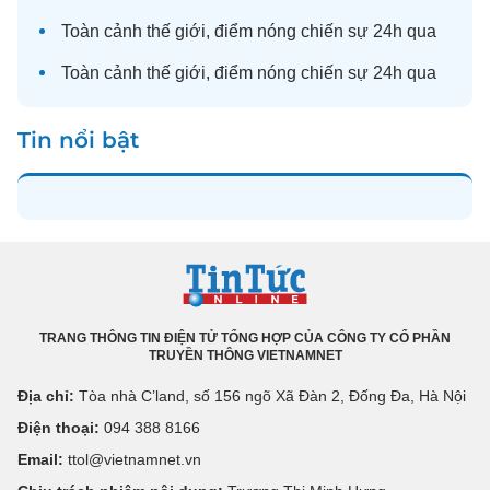
Toàn cảnh
thế giới
, điểm nóng chiến sự 24h qua
Toàn cảnh
thế giới
, điểm nóng chiến sự 24h qua
Tin nổi bật
TRANG THÔNG TIN ĐIỆN TỬ TỔNG HỢP CỦA CÔNG TY CỔ PHẦN
TRUYỀN THÔNG VIETNAMNET
Địa chỉ:
Tòa nhà C’land, số 156 ngõ Xã Đàn 2, Đống Đa, Hà Nội
Điện thoại:
094 388 8166
Email:
ttol@vietnamnet.vn