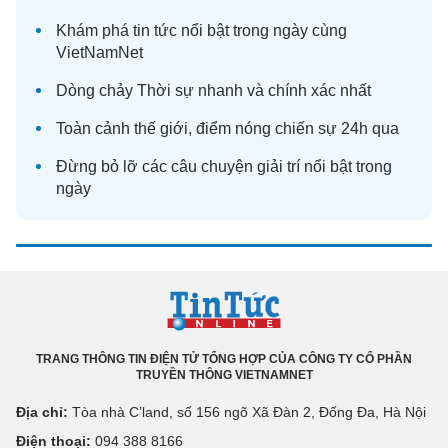
Khám phá
tin tức
nổi bật trong ngày cùng
VietNamNet
Dòng chảy
Thời sự
nhanh và chính xác nhất
Toàn cảnh
thế giới
, điểm nóng chiến sự 24h qua
Đừng bỏ lỡ các câu chuyện
giải trí
nổi bật trong
ngày
TRANG THÔNG TIN ĐIỆN TỬ TỔNG HỢP CỦA CÔNG TY CỔ PHẦN
TRUYỀN THÔNG VIETNAMNET
Địa chỉ:
Tòa nhà C’land, số 156 ngõ Xã Đàn 2, Đống Đa, Hà Nội
Điện thoại:
094 388 8166