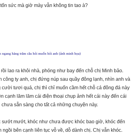
 tốn sức mà giờ mày vẫn không tin tao à?
n ngang hàng trăm câu hỏi muốn hỏi anh (ảnh minh họa)
rồi lao ra khỏi nhà, phóng như bay đến chỗ chị Minh bảo.
ần công ty anh, chị đứng núp sau quầy đông lạnh, nhìn anh và
 cười tươi quá, chị thì chỉ muốn cầm hết chỗ cá đông đá này
n cạnh lăm lăm cái điện thoại chụp ảnh hết cái này đến cái
hị chưa sẵn sàng cho tất cả những chuyện này.
hóc sướt mướt, khóc như chưa được khóc bao giờ, khóc đến
 ngồi bên cạnh liên tục vỗ về, dỗ dành chị. Chị vẫn khóc.