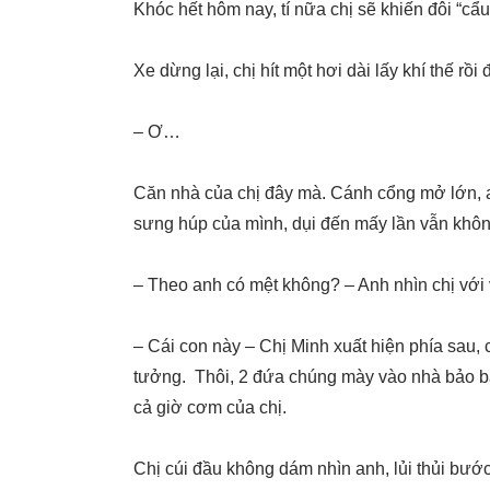
Khóc hết hôm nay, tí nữa chị sẽ khiến đôi “cẩ
Xe dừng lại, chị hít một hơi dài lấy khí thế rồ
– Ơ…
Căn nhà của chị đây mà. Cánh cổng mở lớn, a
sưng húp của mình, dụi đến mấy lần vẫn khôn
– Theo anh có mệt không? – Anh nhìn chị với
– Cái con này – Chị Minh xuất hiện phía sau, 
tưởng. Thôi, 2 đứa chúng mày vào nhà bảo b
cả giờ cơm của chị.
Chị cúi đầu không dám nhìn anh, lủi thủi bư