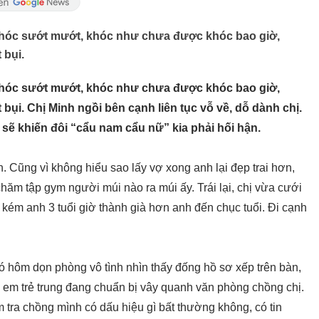
ị khóc sướt mướt, khóc như chưa được khóc bao giờ,
 bụi.
ị khóc sướt mướt, khóc như chưa được khóc bao giờ,
bụi. Chị Minh ngồi bên cạnh liên tục vỗ về, dỗ dành chị.
 sẽ khiến đôi “cẩu nam cẩu nữ” kia phải hối hận.
n. Cũng vì không hiểu sao lấy vợ xong anh lại đẹp trai hơn,
ăm tập gym người múi nào ra múi ấy. Trái lại, chị vừa cưới
 kém anh 3 tuổi giờ thành già hơn anh đến chục tuổi. Đi cạnh
ó hôm dọn phòng vô tình nhìn thấy đống hồ sơ xếp trên bàn,
c em trẻ trung đang chuẩn bị vây quanh văn phòng chồng chị.
 tra chồng mình có dấu hiệu gì bất thường không, có tin