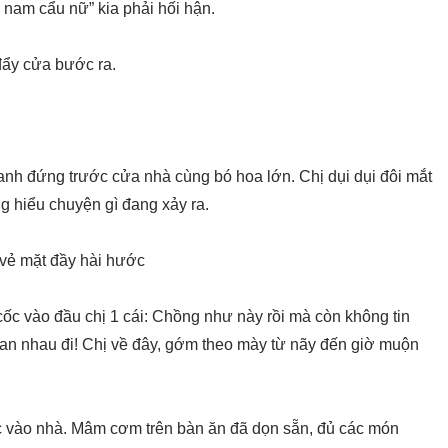
u nam cẩu nữ” kia phải hối hận.
i đẩy cửa bước ra.
nh đứng trước cửa nhà cùng bó hoa lớn. Chị dụi dụi đôi mắt
g hiểu chuyện gì đang xảy ra.
 vẻ mặt đầy hài hước
cốc vào đầu chị 1 cái: Chồng như này rồi mà còn không tin
an nhau đi! Chị về đây, gớm theo mày từ nãy đến giờ muộn
ớc vào nhà. Mâm cơm trên bàn ăn đã dọn sẵn, đủ các món