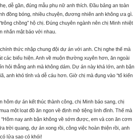
 nhẹ, dễ gần, đúng mẫu phụ nữ anh thích. Đầu bảng an toàn
 tính đồng bóng, nhiều chuyện, đương nhiên anh không ưa gì.
 “trông chồng” hộ chị. Đúng chuyên ngành nên chị Minh nhiệt
in nhắn mật báo với nhau.
g chính thức nhập chung đội dự án với anh. Chị nghe thế mà
sát các biểu hiện. Anh về muộn thường xuyên hơn, ăn ngoài
ốn hỏi thẳng anh mà không dám. Dự án này khá lớn, anh bận
iã, anh khó tính và dễ cáu hơn. Giờ chị mà đụng vào “tổ kiến
n hôm dự án kết thúc thành công, chị Minh báo sang, chị
mua một loạt đồ ăn ngon về định mở tiệng linh đình. Thế mà
n: “Hôm nay anh bận không về sớm được, em và con ăn cơm
ữa trời quang, dự án xong rồi, công việc hoàn thiện rồi, anh
có lửa sao có khói!