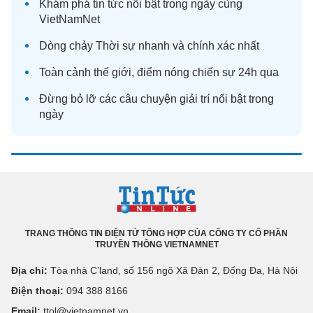
Khám phá
tin tức
nổi bật trong ngày cùng
VietNamNet
Dòng chảy
Thời sự
nhanh và chính xác nhất
Toàn cảnh
thế giới
, điểm nóng chiến sự 24h qua
Đừng bỏ lỡ các câu chuyện
giải trí
nổi bật trong
ngày
TRANG THÔNG TIN ĐIỆN TỬ TỔNG HỢP CỦA CÔNG TY CỔ PHẦN
TRUYỀN THÔNG VIETNAMNET
Địa chỉ:
Tòa nhà C’land, số 156 ngõ Xã Đàn 2, Đống Đa, Hà Nội
Điện thoại:
094 388 8166
Email:
ttol@vietnamnet.vn