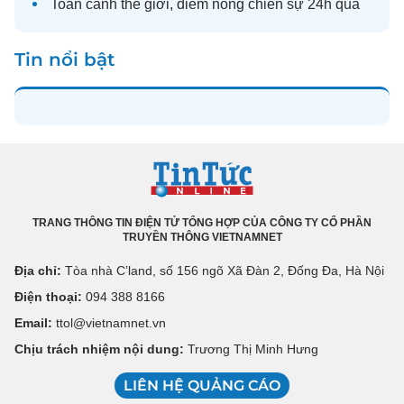
Toàn cảnh
thế giới
, điểm nóng chiến sự 24h qua
Tin nổi bật
TRANG THÔNG TIN ĐIỆN TỬ TỔNG HỢP CỦA CÔNG TY CỔ PHẦN
TRUYỀN THÔNG VIETNAMNET
Địa chỉ:
Tòa nhà C’land, số 156 ngõ Xã Đàn 2, Đống Đa, Hà Nội
Điện thoại:
094 388 8166
Email:
ttol@vietnamnet.vn
Chịu trách nhiệm nội dung:
Trương Thị Minh Hưng
LIÊN HỆ QUẢNG CÁO