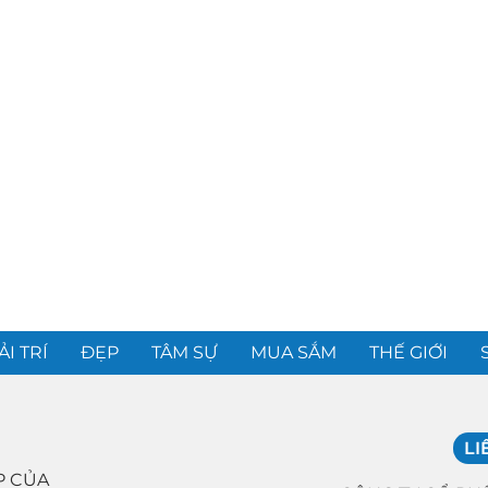
ẢI TRÍ
ĐẸP
TÂM SỰ
MUA SẮM
THẾ GIỚI
LI
P CỦA