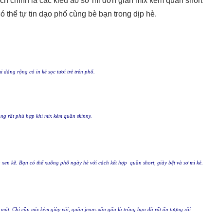
ích chính là các kiểu áo sơ mi đơn giản mix kèm quần short
 thể tự tin dạo phố cùng bè bạn trong dịp hè.
 dáng rộng có in kẻ sọc tươi trẻ trên phố.
g rất phù hợp khi mix kèm quần skinny.
xen kẽ. Bạn có thể xuống phố ngày hè với cách kết hợp quần short, giày bệt và sơ mi kẻ.
 mát. Chỉ cần mix kèm giày vải, quần jeans xắn gấu là trông bạn đã rất ấn tượng rồi