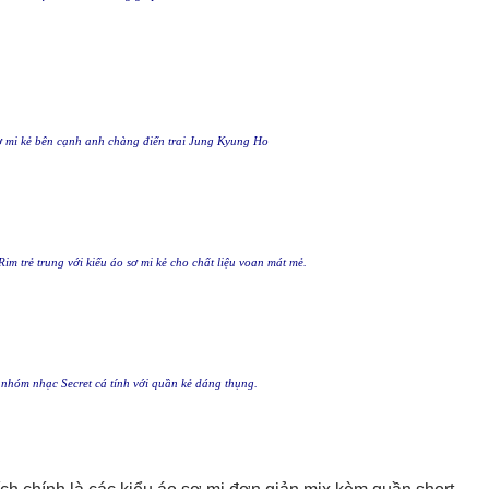
ơ mi kẻ bên cạnh anh chàng điển trai Jung Kyung Ho
 trẻ trung với kiểu áo sơ mi kẻ cho chất liệu voan mát mẻ.
nhóm nhạc Secret cá tính với quần kẻ dáng thụng.