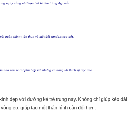
rong ngày nắng nhờ họa tiết kẻ đen trắng đẹp mắt.
ới quần skinny, áo thun và một đôi sandals cao gót.
lớn nhỏ xen kẽ rất phù hợp với những cô nàng ưa thích sự độc đáo.
xinh đẹp với đường kẻ trẻ trung này. Không chỉ giúp kéo dài
 vòng eo, giúp tạo một thân hình cân đối hơn.