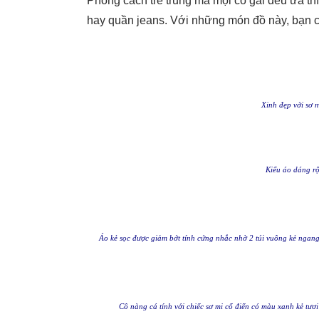
Phong cách trẻ trung mà mọi cô gái đều ưa th
hay quần jeans. Với những món đồ này, bạn có
Xinh đẹp với sơ mi
Kiểu áo dáng rộn
Áo kẻ sọc được giảm bớt tính cứng nhắc nhờ 2 túi vuông kẻ ngang 
Cô nàng cá tính với chiếc sơ mi cổ điển có màu xanh kẻ tươi