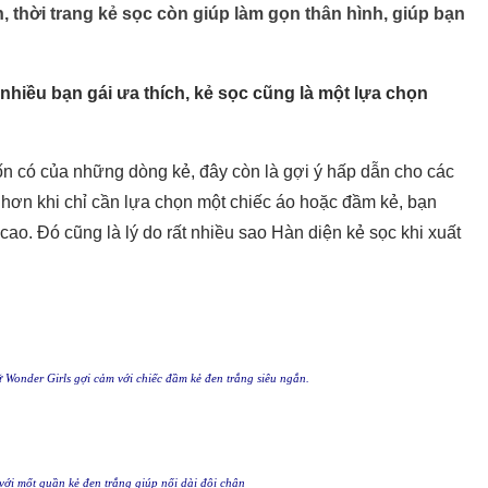
h, thời trang kẻ sọc còn giúp làm gọn thân hình, giúp bạn
hiều bạn gái ưa thích, kẻ sọc cũng là một lựa chọn
ốn có của những dòng kẻ, đây còn là gợi ý hấp dẫn cho các
hơn khi chỉ cần lựa chọn một chiếc áo hoặc đầm kẻ, bạn
cao. Đó cũng là lý do rất nhiều sao Hàn diện kẻ sọc khi xuất
Wonder Girls gợi cảm với chiếc đầm kẻ đen trắng siêu ngắn.
với mốt quần kẻ đen trắng giúp nối dài đôi chân