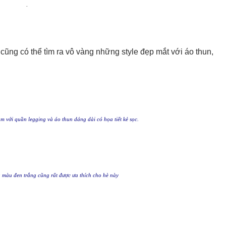
.
cũng có thể tìm ra vô vàng những style đẹp mắt với áo thun,
m với quần legging và áo thun dáng dài có họa tiết kẻ sọc.
 màu đen trắng cũng rất được ưa thích cho hè này