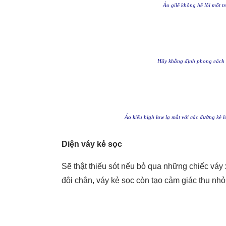
Áo gilê không hề lỗi mốt t
Hãy khẳng định phong cách v
Áo kiểu high low lạ mắt với các đường kẻ 
Diện váy kẻ sọc
Sẽ thật thiếu sót nếu bỏ qua những chiếc váy 
đôi chân, váy kẻ sọc còn tạo cảm giác thu nhỏ