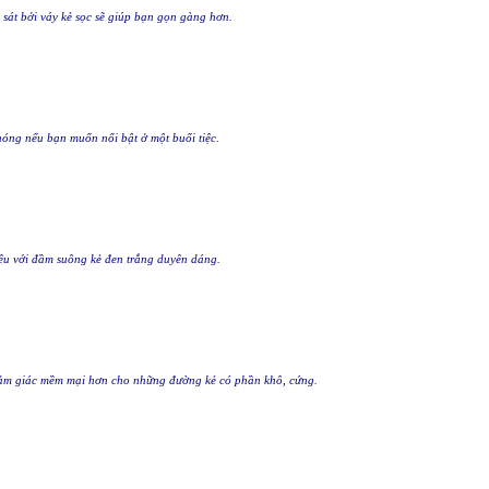
 sát bởi váy kẻ sọc sẽ giúp bạn gọn gàng hơn.
óng nếu bạn muốn nổi bật ở một buổi tiệc.
u với đầm suông kẻ đen trắng duyên dáng.
cảm giác mềm mại hơn cho những đường kẻ có phần khô, cứng.