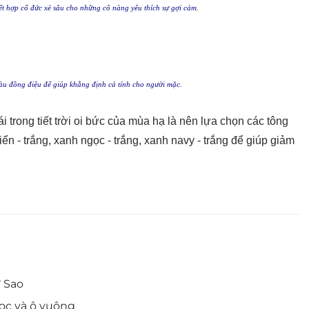
kết hợp cổ đức xẻ sâu cho những cô nàng yêu thích sự gợi cảm.
u đồng điệu để giúp khẳng định cá tính cho người mặc.
 trong tiết trời oi bức của mùa hạ là nên lựa chọn các tông
 - trắng, xanh ngọc - trắng, xanh navy - trắng để giúp giảm
 Sao
sọc và ô vuông