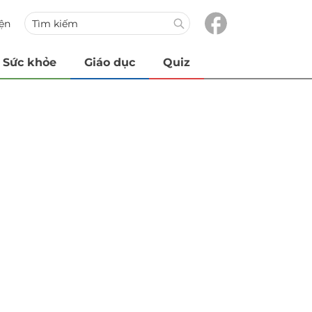
iện
Sức khỏe
Giáo dục
Quiz