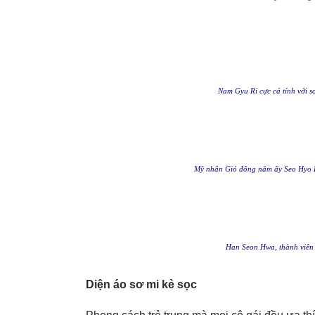
Nam Gyu Ri cực cá tính với s
Mỹ nhân Gió đông năm ấy Seo Hyo Rim
Han Seon Hwa, thành viên 
Diện áo sơ mi kẻ sọc