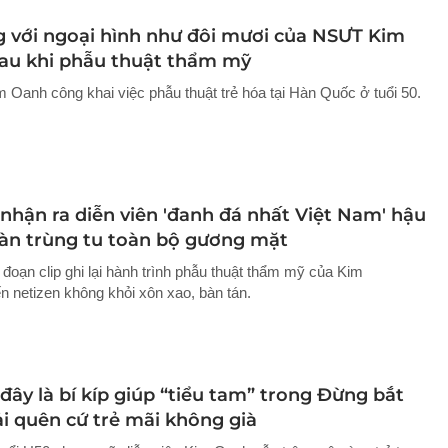
 với ngoại hình như đôi mươi của NSƯT Kim
au khi phẫu thuật thẩm mỹ
Oanh công khai việc phẫu thuật trẻ hóa tại Hàn Quốc ở tuổi 50.
nhận ra diễn viên 'đanh đá nhất Việt Nam' hậu
àn trùng tu toàn bộ gương mặt
đoạn clip ghi lại hành trình phẫu thuật thẩm mỹ của Kim
n netizen không khỏi xôn xao, bàn tán.
đây là bí kíp giúp “tiểu tam” trong Đừng bắt
i quên cứ trẻ mãi không già