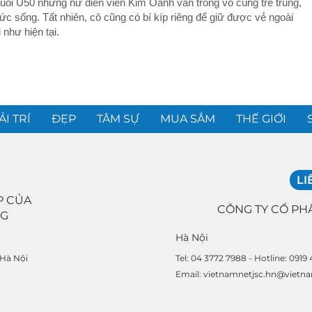
tuổi U50 nhưng nữ diễn viên Kim Oanh vẫn trông vô cùng trẻ trung,
ức sống. Tất nhiên, cô cũng có bí kíp riêng để giữ được vẻ ngoài
 như hiện tại.
ẢI TRÍ
ĐẸP
TÂM SỰ
MUA SẮM
THẾ GIỚI
LI
P CỦA
CÔNG TY CỔ PH
NG
Hà Nội
Tel: 04 3772 7988 - Hotline: 0919
 Hà Nội
Email: vietnamnetjsc.hn@vietn