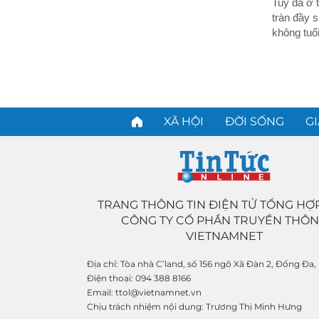
Tuy đã ở 
tràn đầy s
không tuổi
XÃ HỘI
ĐỜI SỐNG
GI
TRANG THÔNG TIN ĐIỆN TỬ TỔNG HỢ
CÔNG TY CỔ PHẦN TRUYỀN THÔ
VIETNAMNET
Địa chỉ:
Tòa nhà C’land, số 156 ngõ Xã Đàn 2, Đống Đa,
Điện thoại:
094 388 8166
Email:
ttol@vietnamnet.vn
Chịu trách nhiệm nội dung:
Trương Thị Minh Hưng