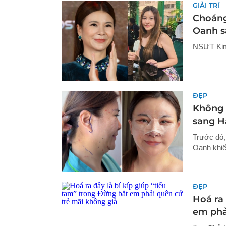
GIẢI TRÍ
Choáng
Oanh s
NSƯT Kim 
ĐẸP
Không 
sang H
Trước đó, 
Oanh khiế
ĐẸP
Hoá ra 
em phả