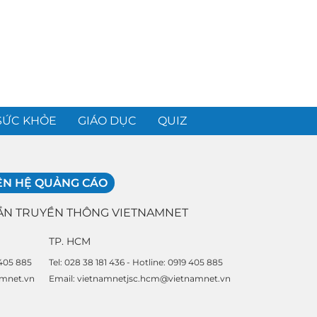
SỨC KHỎE
GIÁO DỤC
QUIZ
ÊN HỆ QUẢNG CÁO
ẦN TRUYỀN THÔNG VIETNAMNET
TP. HCM
 405 885
Tel: 028 38 181 436 - Hotline: 0919 405 885
amnet.vn
Email: vietnamnetjsc.hcm@vietnamnet.vn