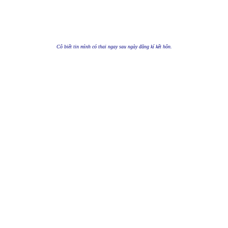
Cô biết tin mình có thai ngay sau ngày đăng kí kết hôn.