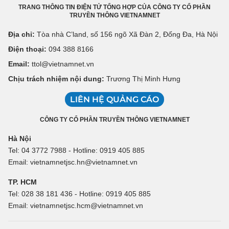
TRANG THÔNG TIN ĐIỆN TỬ TỔNG HỢP CỦA CÔNG TY CỔ PHẦN
TRUYỀN THÔNG VIETNAMNET
Địa chỉ:
Tòa nhà C’land, số 156 ngõ Xã Đàn 2, Đống Đa, Hà Nội
Điện thoại:
094 388 8166
Email:
ttol@vietnamnet.vn
Chịu trách nhiệm nội dung:
Trương Thị Minh Hưng
LIÊN HỆ QUẢNG CÁO
CÔNG TY CỔ PHẦN TRUYỀN THÔNG VIETNAMNET
Hà Nội
Tel: 04 3772 7988 - Hotline: 0919 405 885
Email: vietnamnetjsc.hn@vietnamnet.vn
TP. HCM
Tel: 028 38 181 436 - Hotline: 0919 405 885
Email: vietnamnetjsc.hcm@vietnamnet.vn