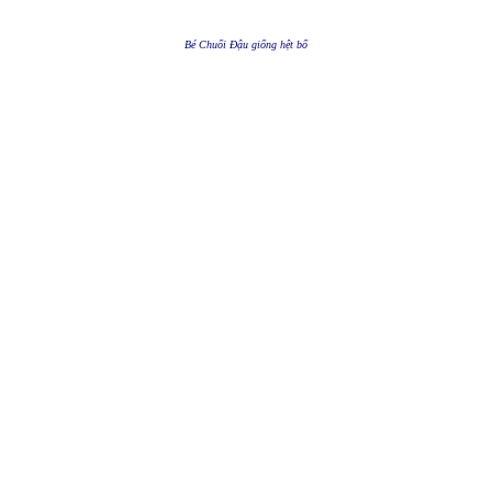
Bé Chuối Đậu giống hệt bố