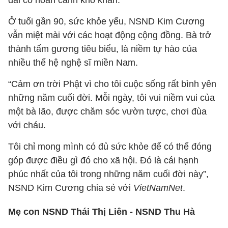
đài có hoàn cảnh khó khăn.
Ở tuổi gần 90, sức khỏe yếu, NSND Kim Cương
vẫn miệt mài với các hoạt động cộng đồng. Bà trở
thành tấm gương tiêu biểu, là niềm tự hào của
nhiều thế hệ nghệ sĩ miền Nam.
“Cảm ơn trời Phật vì cho tôi cuộc sống rất bình yên
những năm cuối đời. Mỗi ngày, tôi vui niềm vui của
một bà lão, được chăm sóc vườn tược, chơi đùa
với cháu.
Tôi chỉ mong mình có đủ sức khỏe để có thể đóng
góp được điều gì đó cho xã hội. Đó là cái hạnh
phúc nhất của tôi trong những năm cuối đời này”,
NSND Kim Cương chia sẻ với
VietNamNet
.
Mẹ con NSND Thái Thị Liên - NSND Thu Hà