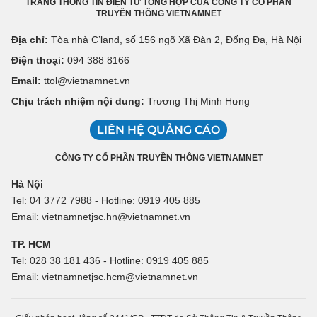
TRANG THÔNG TIN ĐIỆN TỬ TỔNG HỢP CỦA CÔNG TY CỔ PHẦN
TRUYỀN THÔNG VIETNAMNET
Địa chỉ:
Tòa nhà C’land, số 156 ngõ Xã Đàn 2, Đống Đa, Hà Nội
Điện thoại:
094 388 8166
Email:
ttol@vietnamnet.vn
Chịu trách nhiệm nội dung:
Trương Thị Minh Hưng
LIÊN HỆ QUẢNG CÁO
CÔNG TY CỔ PHẦN TRUYỀN THÔNG VIETNAMNET
Hà Nội
Tel: 04 3772 7988 - Hotline: 0919 405 885
Email: vietnamnetjsc.hn@vietnamnet.vn
TP. HCM
Tel: 028 38 181 436 - Hotline: 0919 405 885
Email: vietnamnetjsc.hcm@vietnamnet.vn