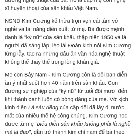
đường nghệ thuật của bà. Họ là cặp mẹ con nghệ
sĩ huyền thoại của sân khấu Việt Nam.
NSND Kim Cương kế thừa trọn vẹn cái tâm với
nghề và tài năng diễn xuất từ mẹ. Bà được mệnh
danh là "kỳ nữ" của sân khấu thập niên 1950 và là
người đã sáng lập, lèo lái Đoàn kịch nói Kim Cương
lừng lẫy, tạo ra những dấu ấn văn hóa nghệ thuật
không thể thay thế trong lòng khán giả.
Mẹ con Bảy Nam - Kim Cương còn là đôi bạn diễn
ăn ý nhất suốt hơn 40 năm trên sân khấu. Con
đường sự nghiệp của “kỳ nữ” từ tuổi đôi mươi đến
khi thành danh luôn có bóng dáng của mẹ. Vở kịch
kinh điển
Lá sầu riêng
của cặp đôi đã lấy đi nước
mắt của nhiều thế hệ công chúng. Kim Cương học
được từ mẹ
“biểu diễn sân khấu không phải là nghề
mà là đạo”
, dần trở thành kim chỉ nam để bà theo