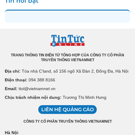
Tin nổi bật
TRANG THÔNG TIN ĐIỆN TỬ TỔNG HỢP CỦA CÔNG TY CỔ PHẦN
TRUYỀN THÔNG VIETNAMNET
Địa chỉ:
Tòa nhà C’land, số 156 ngõ Xã Đàn 2, Đống Đa, Hà Nội
Điện thoại:
094 388 8166
Email:
ttol@vietnamnet.vn
Chịu trách nhiệm nội dung:
Trương Thị Minh Hưng
LIÊN HỆ QUẢNG CÁO
CÔNG TY CỔ PHẦN TRUYỀN THÔNG VIETNAMNET
Hà Nội