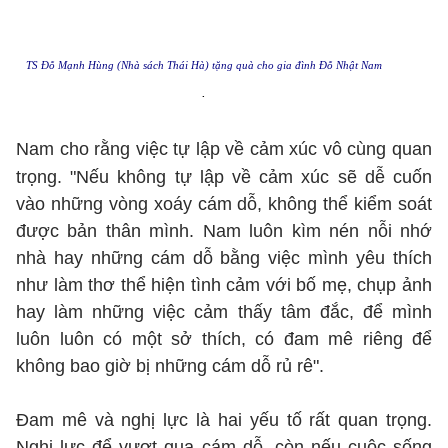
TS Đỗ Mạnh Hùng (Nhà sách Thái Hà) tặng quà cho gia đình Đỗ Nhật Nam
.
Nam cho rằng việc tự lập về cảm xúc vô cùng quan
trọng. "Nếu không tự lập về cảm xúc sẽ dễ cuốn
vào những vòng xoáy cám dỗ, không thể kiểm soát
được bản thân mình. Nam luôn kìm nén nỗi nhớ
nhà hay những cám dỗ bằng việc mình yêu thích
như làm thơ thể hiện tình cảm với bố mẹ, chụp ảnh
hay làm những việc cảm thấy tâm đắc, để mình
luôn luôn có một sở thích, có đam mê riêng để
không bao giờ bị những cám dỗ rủ rê".
Đam mê và nghị lực là hai yếu tố rất quan trọng.
Nghị lực để vượt qua cám dỗ, còn nếu cuộc sống