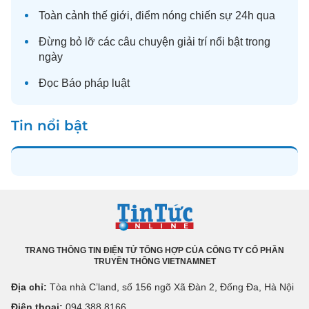
Toàn cảnh
thế giới
, điểm nóng chiến sự 24h qua
Đừng bỏ lỡ các câu chuyện
giải trí
nổi bật trong
ngày
Đọc
Báo pháp luật
Tin nổi bật
TRANG THÔNG TIN ĐIỆN TỬ TỔNG HỢP CỦA CÔNG TY CỔ PHẦN
TRUYỀN THÔNG VIETNAMNET
Địa chỉ:
Tòa nhà C’land, số 156 ngõ Xã Đàn 2, Đống Đa, Hà Nội
Điện thoại:
094 388 8166