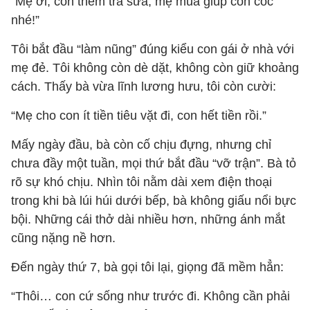
“Mẹ ơi, con thèm trà sữa, mẹ mua giúp con cốc
nhé!”
Tôi bắt đầu “làm nũng” đúng kiểu con gái ở nhà với
mẹ đẻ. Tôi không còn dè dặt, không còn giữ khoảng
cách. Thấy bà vừa lĩnh lương hưu, tôi còn cười:
“Mẹ cho con ít tiền tiêu vặt đi, con hết tiền rồi.”
Mấy ngày đầu, bà còn cố chịu đựng, nhưng chỉ
chưa đầy một tuần, mọi thứ bắt đầu “vỡ trận”. Bà tỏ
rõ sự khó chịu. Nhìn tôi nằm dài xem điện thoại
trong khi bà lúi húi dưới bếp, bà không giấu nổi bực
bội. Những cái thở dài nhiều hơn, những ánh mắt
cũng nặng nề hơn.
Đến ngày thứ 7, bà gọi tôi lại, giọng đã mềm hẳn:
“Thôi… con cứ sống như trước đi. Không cần phải