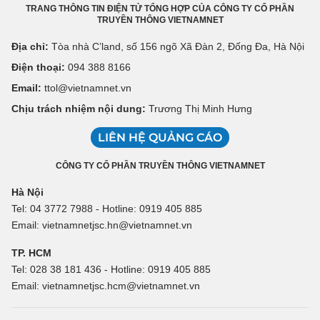
TRANG THÔNG TIN ĐIỆN TỬ TỔNG HỢP CỦA CÔNG TY CỔ PHẦN
TRUYỀN THÔNG VIETNAMNET
Địa chỉ:
Tòa nhà C’land, số 156 ngõ Xã Đàn 2, Đống Đa, Hà Nội
Điện thoại:
094 388 8166
Email:
ttol@vietnamnet.vn
Chịu trách nhiệm nội dung:
Trương Thị Minh Hưng
LIÊN HỆ QUẢNG CÁO
CÔNG TY CỔ PHẦN TRUYỀN THÔNG VIETNAMNET
Hà Nội
Tel: 04 3772 7988 - Hotline: 0919 405 885
Email: vietnamnetjsc.hn@vietnamnet.vn
TP. HCM
Tel: 028 38 181 436 - Hotline: 0919 405 885
Email: vietnamnetjsc.hcm@vietnamnet.vn