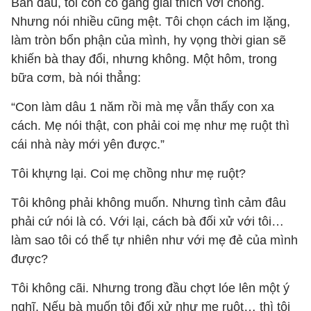
Ban đầu, tôi còn cố gắng giải thích với chồng.
Nhưng nói nhiều cũng mệt. Tôi chọn cách im lặng,
làm tròn bổn phận của mình, hy vọng thời gian sẽ
khiến bà thay đổi, nhưng không. Một hôm, trong
bữa cơm, bà nói thẳng:
“Con làm dâu 1 năm rồi mà mẹ vẫn thấy con xa
cách. Mẹ nói thật, con phải coi mẹ như mẹ ruột thì
cái nhà này mới yên được.”
Tôi khựng lại. Coi mẹ chồng như mẹ ruột?
Tôi không phải không muốn. Nhưng tình cảm đâu
phải cứ nói là có. Với lại, cách bà đối xử với tôi…
làm sao tôi có thể tự nhiên như với mẹ đẻ của mình
được?
Tôi không cãi. Nhưng trong đầu chợt lóe lên một ý
nghĩ. Nếu bà muốn tôi đối xử như mẹ ruột… thì tôi