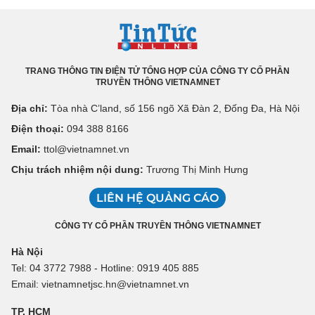
TRANG THÔNG TIN ĐIỆN TỬ TỔNG HỢP CỦA CÔNG TY CỔ PHẦN
TRUYỀN THÔNG VIETNAMNET
Địa chỉ:
Tòa nhà C’land, số 156 ngõ Xã Đàn 2, Đống Đa, Hà Nội
Điện thoại:
094 388 8166
Email:
ttol@vietnamnet.vn
Chịu trách nhiệm nội dung:
Trương Thị Minh Hưng
LIÊN HỆ QUẢNG CÁO
CÔNG TY CỔ PHẦN TRUYỀN THÔNG VIETNAMNET
Hà Nội
Tel: 04 3772 7988 - Hotline: 0919 405 885
Email: vietnamnetjsc.hn@vietnamnet.vn
TP. HCM