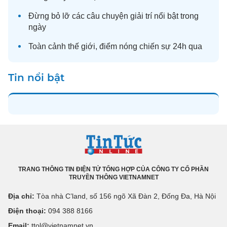
Đừng bỏ lỡ các câu chuyện
giải trí
nổi bật trong
ngày
Toàn cảnh
thế giới
, điểm nóng chiến sự 24h qua
Tin nổi bật
TRANG THÔNG TIN ĐIỆN TỬ TỔNG HỢP CỦA CÔNG TY CỔ PHẦN
TRUYỀN THÔNG VIETNAMNET
Địa chỉ:
Tòa nhà C’land, số 156 ngõ Xã Đàn 2, Đống Đa, Hà Nội
Điện thoại:
094 388 8166
Email:
ttol@vietnamnet.vn