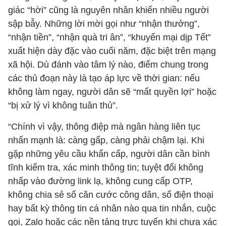
giác “hời” cũng là nguyên nhân khiến nhiều người
sập bẫy. Những lời mời gọi như “nhận thưởng”,
“nhận tiền”, “nhận quà tri ân”, “khuyến mại dịp Tết”
xuất hiện dày đặc vào cuối năm, đặc biệt trên mạng
xã hội. Dù đánh vào tâm lý nào, điểm chung trong
các thủ đoạn này là tạo áp lực về thời gian: nếu
không làm ngay, người dân sẽ “mất quyền lợi” hoặc
“bị xử lý vì không tuân thủ”.
“Chính vì vậy, thông điệp mà ngân hàng liên tục
nhấn mạnh là: càng gấp, càng phải chậm lại. Khi
gặp những yêu cầu khẩn cấp, người dân cần bình
tĩnh kiểm tra, xác minh thông tin; tuyệt đối không
nhấp vào đường link lạ, không cung cấp OTP,
không chia sẻ số căn cước công dân, số điện thoại
hay bất kỳ thông tin cá nhân nào qua tin nhắn, cuộc
gọi, Zalo hoặc các nền tảng trực tuyến khi chưa xác