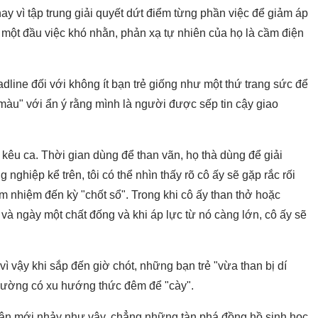
hay vì tập trung giải quyết dứt điểm từng phần việc để giảm áp
p một đầu việc khó nhằn, phản xạ tự nhiên của họ là cầm điện
adline đối với không ít bạn trẻ giống như một thứ trang sức để
 màu" với ẩn ý rằng mình là người được sếp tin cậy giao
i kêu ca. Thời gian dùng để than vãn, họ thà dùng để giải
ghiệp kể trên, tôi có thể nhìn thấy rõ cô ấy sẽ gặp rắc rối
m nhiệm đến kỳ "chốt sổ". Trong khi cô ấy than thở hoặc
đó và ngày một chất đống và khi áp lực từ nó càng lớn, cô ấy sẽ
vì vậy khi sắp đến giờ chót, những bạn trẻ "vừa than bị dí
thường có xu hướng thức đêm để "cày".
chân mới nhảy như vậy, chẳng những tàn phá đồng hồ sinh học