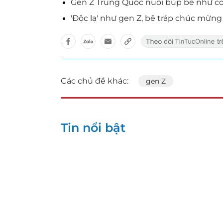
Gen Z Trung Quốc nuôi búp bê như con
'Độc lạ' như gen Z, bê tráp chúc mừn
Các chủ đề khác:
gen Z
Tin nổi bật