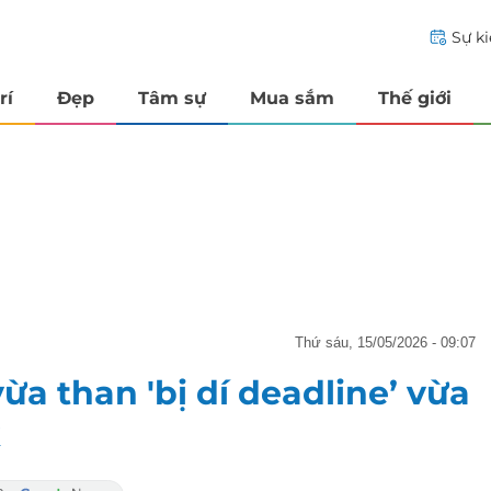
Sự k
rí
Đẹp
Tâm sự
Mua sắm
Thế giới
thứ sáu, 15/05/2026 - 09:07
a than 'bị dí deadline’ vừa
k