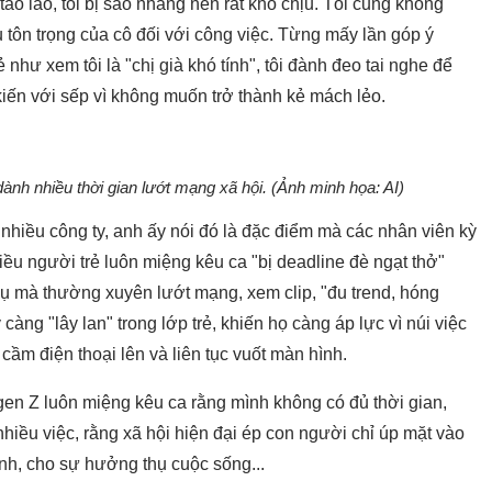
tào lao, tôi bị sao nhãng nên rất khó chịu. Tôi cũng không
u tôn trọng của cô đối với công việc. Từng mấy lần góp ý
như xem tôi là "chị già khó tính", tôi đành đeo tai nghe để
kiến với sếp vì không muốn trở thành kẻ mách lẻo.
dành nhiều thời gian lướt mạng xã hội. (Ảnh minh họa: AI)
nhiều công ty, anh ấy nói đó là đặc điểm mà các nhân viên kỳ
ều người trẻ luôn miệng kêu ca "bị deadline đè ngạt thở"
ụ mà thường xuyên lướt mạng, xem clip, "đu trend, hóng
àng "lây lan" trong lớp trẻ, khiến họ càng áp lực vì núi việc
 cầm điện thoại lên và liên tục vuốt màn hình.
en Z luôn miệng kêu ca rằng mình không có đủ thời gian,
hiều việc, rằng xã hội hiện đại ép con người chỉ úp mặt vào
nh, cho sự hưởng thụ cuộc sống...