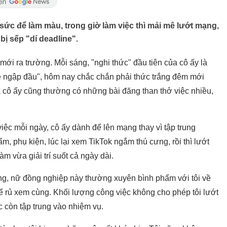
 sức để làm màu, trong giờ làm việc thì mải mê lướt mạng,
bị sếp "dí deadline".
mới ra trường. Mỗi sáng, "nghi thức" đầu tiên của cô ấy là
ine ngập đầu", hôm nay chắc chắn phải thức trắng đêm mới
 cô ấy cũng thường có những bài đăng than thở việc nhiều,
ệc mỗi ngày, cô ấy dành để lên mạng thay vì tập trung
, phụ kiện, lúc lại xem TikTok ngắm thú cưng, rồi thì lướt
àm vừa giải trí suốt cả ngày dài.
g, nữ đồng nghiệp này thường xuyên bình phẩm với tôi về
để rủ xem cùng. Khối lượng công việc không cho phép tôi lướt
c còn tập trung vào nhiệm vụ.