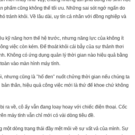
ản phẩm cũng không thể tối ưu. Những sai sót ngớ ngẩn do
khó tránh khỏi. Về lâu dài, uy tín cá nhân với đồng nghiệp và
hiều kỹ năng hơn thế hệ trước, nhưng năng lực của không ít
công việc còn kém. Để thoát khỏi cái bẫy của sự thảnh thơi
ình. Không có ứng dụng quản lý thời gian nào hiệu quả bằng
n toàn vào màn hình máy tính.
ối, nhưng cũng là "hố đen" nuốt chửng thời gian nếu chúng ta
 bản thân, hiệu quả công việc mới là thứ để khoe chứ không
 bị ra về, cô ấy vẫn đang loay hoay với chiếc điện thoại. Cốc
trên máy tính vẫn chỉ mới có vài dòng tiêu đề.
đăng một dòng trạng thái đầy mệt mỏi về sự vất vả của mình. Sự