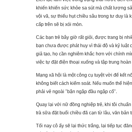
khiến khiến sức khỏe sa sút mà chất lượng s
vội vã, sự thiếu hụt chiều sâu trong tư duy là 
cấp trên sẽ bị xói mòn.
Các bạn trẻ bây giờ rất giỏi, được trang bị n
bạn chưa được phát huy vì thái độ và kỷ luật 
giả tạo, họ cần nghiêm khắc hơn với chính m
việc tự đặt điện thoại xuống và tập trung hoà
Mạng xã hội là một công cụ tuyệt vời để kết n
không biết cách kiểm soát. Nếu muốn thể hiện
phải vẻ ngoài "bận ngập đầu ngập cổ".
Quay lại với nữ đồng nghiệp trẻ, khi tôi chuẩn
trà sữa đặt buổi chiều đã cạn từ lâu, văn bản 
Tối nay cô ấy sẽ lại thức trắng, lại tiếp tục 