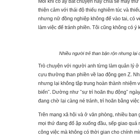
Mỗi khi cô ấy bắt chuyện hay chia sẻ mấy thứ 
thiện cảm với thái độ thiếu nghiêm túc và thiế
nhưng nữ đồng nghiệp không để vào tai, có vẻ 
làm việc để tránh phiền. Tôi cũng không có ý 
Nhiều người trẻ than bận rộn nhưng lại 
Trò chuyện với người anh từng làm quản lý ở 
cựu thường than phiền về lao động gen Z. Nhi
nhưng lại không tập trung hoàn thành nhiệm v
biến". Dường như "sự trì hoãn thụ động" ngày c
đang chờ lại càng né tránh, trì hoãn bằng việc
Trên mạng xã hội và ở văn phòng, nhiều bạn g
mọi thứ đang đổ ập xuống đầu, sếp giao quá n
công việc mà không có thời gian cho chính mì