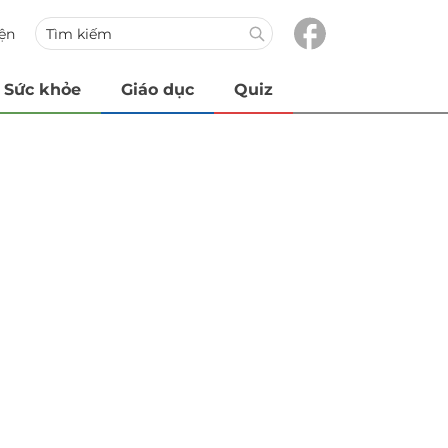
iện
Sức khỏe
Giáo dục
Quiz