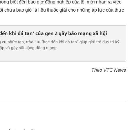
hông biết đến bao giờ đồng nghiệp của tôi mới nhận ra việc
hội chưa bao giờ là liều thuốc giải cho những áp lực của thực
 đến khi đá tan' của gen Z gây bão mạng xã hội
ụ phức tạp, trào lưu “học đến khi đá tan” giúp giới trẻ duy trì kỷ
tập và gây sốt cộng đồng mạng.
Theo VTC News