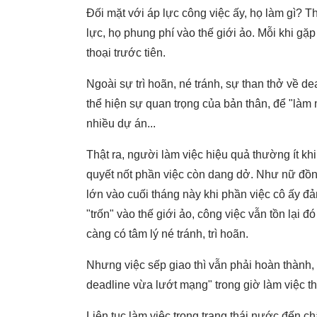
Đối mặt với áp lực công việc ấy, họ làm gì? T
lực, họ phung phí vào thế giới ảo. Mỗi khi gặ
thoại trước tiên.
Ngoài sự trì hoãn, né tránh, sự than thở về de
thể hiện sự quan trọng của bản thân, để "làm
nhiều dự án...
Thật ra, người làm việc hiệu quả thường ít kh
quyết nốt phần việc còn dang dở. Như nữ đồng n
lớn vào cuối tháng này khi phần việc cô ấy đả
"trốn" vào thế giới ảo, công việc vẫn tồn lại 
càng có tâm lý né tránh, trì hoãn.
Nhưng việc sếp giao thì vẫn phải hoàn thành, 
deadline vừa lướt mạng" trong giờ làm việc 
Liên tục làm việc trong trạng thái nước đến 