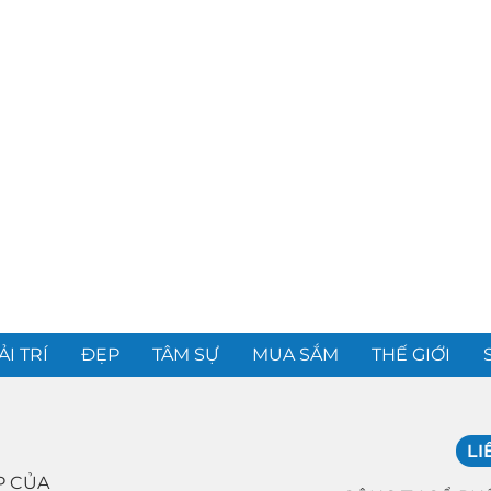
ẢI TRÍ
ĐẸP
TÂM SỰ
MUA SẮM
THẾ GIỚI
LI
P CỦA