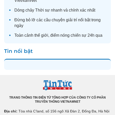
VietNamNet
Dòng chảy
Thời sự
nhanh và chính xác nhất
Đừng bỏ lỡ các câu chuyện
giải trí
nổi bật trong
ngày
Toàn cảnh
thế giới
, điểm nóng chiến sự 24h qua
Tin nổi bật
TRANG THÔNG TIN ĐIỆN TỬ TỔNG HỢP CỦA CÔNG TY CỔ PHẦN
TRUYỀN THÔNG VIETNAMNET
Địa chỉ:
Tòa nhà C’land, số 156 ngõ Xã Đàn 2, Đống Đa, Hà Nội