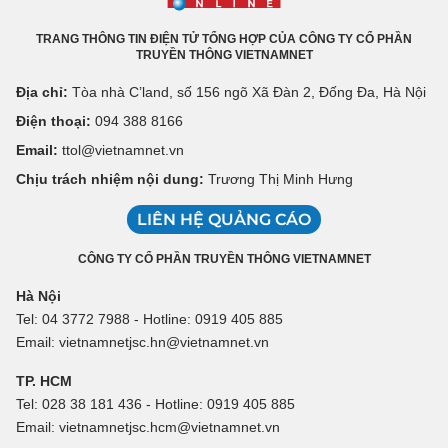
TRANG THÔNG TIN ĐIỆN TỬ TỔNG HỢP CỦA CÔNG TY CỔ PHẦN
TRUYỀN THÔNG VIETNAMNET
Địa chỉ:
Tòa nhà C’land, số 156 ngõ Xã Đàn 2, Đống Đa, Hà Nội
Điện thoại:
094 388 8166
Email:
ttol@vietnamnet.vn
Chịu trách nhiệm nội dung:
Trương Thị Minh Hưng
LIÊN HỆ QUẢNG CÁO
CÔNG TY CỔ PHẦN TRUYỀN THÔNG VIETNAMNET
Hà Nội
Tel: 04 3772 7988 - Hotline: 0919 405 885
Email: vietnamnetjsc.hn@vietnamnet.vn
TP. HCM
Tel: 028 38 181 436 - Hotline: 0919 405 885
Email: vietnamnetjsc.hcm@vietnamnet.vn