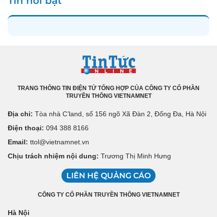
Tin nổi bật
TRANG THÔNG TIN ĐIỆN TỬ TỔNG HỢP CỦA CÔNG TY CỔ PHẦN
TRUYỀN THÔNG VIETNAMNET
Địa chỉ:
Tòa nhà C’land, số 156 ngõ Xã Đàn 2, Đống Đa, Hà Nội
Điện thoại:
094 388 8166
Email:
ttol@vietnamnet.vn
Chịu trách nhiệm nội dung:
Trương Thị Minh Hưng
LIÊN HỆ QUẢNG CÁO
CÔNG TY CỔ PHẦN TRUYỀN THÔNG VIETNAMNET
Hà Nội