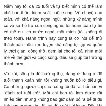
Năm nay tôi đã 25 tuổi và tự biết mình có thể làm
chủ bản thân, kiểm soát cuộc sống. Về chuyện an
toàn, với khả năng ngoại ngữ, những kỹ năng mình
có và sự hỗ trợ của công nghệ, tôi hoàn toàn tự tin
có thể du lịch nước ngoài một mình (tôi không đi
theo tour). Hành trình này cũng là cơ hội để thử
thách bản thân, rèn luyện khả năng tự lập và quản
lý thời gian, đồng thời đem lại cho tôi cái nhìn mới
mẻ về thế giới và cuộc sống, điều sẽ giúp tôi trưởng
thành hơn.
Với tôi, sống là để hưởng thụ, đang ở đang ở độ
tuổi thanh xuân nên tôi không muốn bỏ lỡ điều gì.
Có những người chị chơi cùng tôi đã rất hối hận vì
"đánh rơi tuổi trẻ". Một chị bạn tôi làm được rất
nhiều tiền nhưng không bao giờ dám bỏ ra để đi du
lịch hay hưởng thụ, tất cả đều gửi tiết kiệm. Đến khi