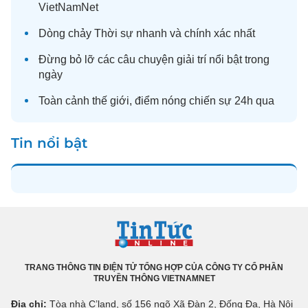
VietNamNet
Dòng chảy
Thời sự
nhanh và chính xác nhất
Đừng bỏ lỡ các câu chuyện
giải trí
nổi bật trong
ngày
Toàn cảnh
thế giới
, điểm nóng chiến sự 24h qua
Tin nổi bật
TRANG THÔNG TIN ĐIỆN TỬ TỔNG HỢP CỦA CÔNG TY CỔ PHẦN
TRUYỀN THÔNG VIETNAMNET
Địa chỉ:
Tòa nhà C’land, số 156 ngõ Xã Đàn 2, Đống Đa, Hà Nội