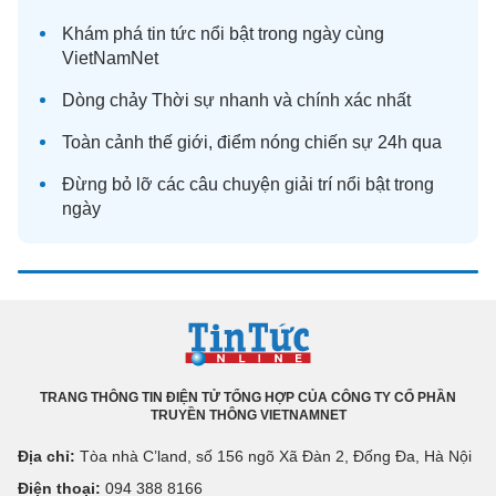
Khám phá
tin tức
nổi bật trong ngày cùng
VietNamNet
Dòng chảy
Thời sự
nhanh và chính xác nhất
Toàn cảnh
thế giới
, điểm nóng chiến sự 24h qua
Đừng bỏ lỡ các câu chuyện
giải trí
nổi bật trong
ngày
TRANG THÔNG TIN ĐIỆN TỬ TỔNG HỢP CỦA CÔNG TY CỔ PHẦN
TRUYỀN THÔNG VIETNAMNET
Địa chỉ:
Tòa nhà C’land, số 156 ngõ Xã Đàn 2, Đống Đa, Hà Nội
Điện thoại:
094 388 8166