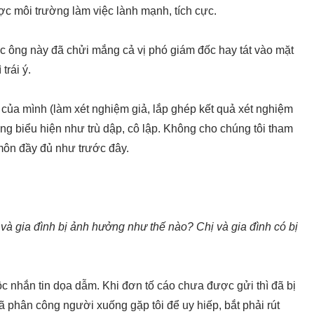
c môi trường làm việc lành mạnh, tích cực.
ệc ông này đã chửi mắng cả vị phó giám đốc hay tát vào mặt
trái ý.
o của mình (làm xét nghiệm giả, lắp ghép kết quả xét nghiệm
g biểu hiện như trù dập, cô lập. Không cho chúng tôi tham
môn đầy đủ như trước đây.
 và gia đình bị ảnh hưởng như thế nào? Chị và gia đình có bị
ộc nhắn tin dọa dẫm. Khi đơn tố cáo chưa được gửi thì đã bị
ã phân công người xuống gặp tôi để uy hiếp, bắt phải rút