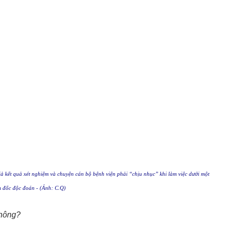
iả kết quả xét nghiệm và chuyện cán bộ bệnh viện phải “chịu nhục” khi làm việc dưới một
 đốc độc đoán - (Ảnh: C.Q)
không?