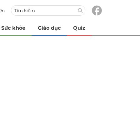
iện
Sức khỏe
Giáo dục
Quiz