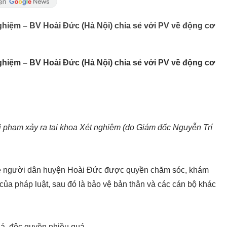
ghiệm – BV Hoài Đức (Hà Nội) chia sẻ với PV về động cơ
ghiệm – BV Hoài Đức (Hà Nội) chia sẻ với PV về động cơ
i phạm xảy ra tại khoa Xét nghiệm (do Giám đốc Nguyễn Trí
o vệ người dân huyện Hoài Đức được quyền chăm sóc, khám
ủa pháp luật, sau đó là bảo vệ bản thân và các cán bộ khác
uá, độc quyền nhiều quá.