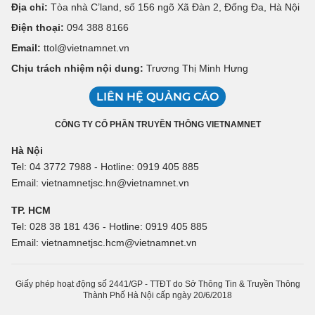
Địa chỉ:
Tòa nhà C’land, số 156 ngõ Xã Đàn 2, Đống Đa, Hà Nội
Điện thoại:
094 388 8166
Email:
ttol@vietnamnet.vn
Chịu trách nhiệm nội dung:
Trương Thị Minh Hưng
LIÊN HỆ QUẢNG CÁO
CÔNG TY CỔ PHẦN TRUYỀN THÔNG VIETNAMNET
Hà Nội
Tel: 04 3772 7988 - Hotline: 0919 405 885
Email: vietnamnetjsc.hn@vietnamnet.vn
TP. HCM
Tel: 028 38 181 436 - Hotline: 0919 405 885
Email: vietnamnetjsc.hcm@vietnamnet.vn
Giấy phép hoạt động số 2441/GP - TTĐT do Sở Thông Tin & Truyền Thông
Thành Phố Hà Nội cấp ngày 20/6/2018