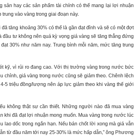
 sản hay các sản phẩm tài chính có thể mang lại lợi nhuận
p trung vào vàng trong giai đoạn này.
 đã tăng khoảng 30% có thể là gần đạt đỉnh và sẽ có một đợt
nhà đầu tư không nên quá kỳ vọng giá vàng sẽ tăng thẳng đứng
 đạt 30% như năm nay. Trung bình mỗi năm, mức tăng trung
t kỹ, vì rủi ro đang cao. Với thị trường vàng trong nước bức
iều chỉnh, giá vàng trong nước cũng sẽ giảm theo. Chênh lệch
4-5 triệu đồng/lượng nên áp lực giảm theo khi vàng thế giới
ếu không thật sự cần thiết. Những người nào đã mua vàng
án khi đã đạt lợi nhuận mong muốn. Mua vàng trong nước lúc
iều lao dốc trong ngắn hạn. Nếu bán chốt lời xong mà giá vẫn
 nhẫn từ đầu năm tới nay 25-30% là mức hấp dẫn,” ông Phương