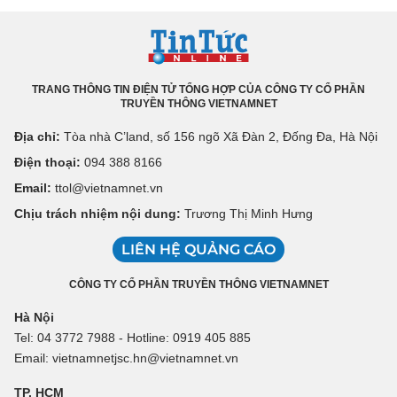
TRANG THÔNG TIN ĐIỆN TỬ TỔNG HỢP CỦA CÔNG TY CỔ PHẦN
TRUYỀN THÔNG VIETNAMNET
Địa chỉ:
Tòa nhà C’land, số 156 ngõ Xã Đàn 2, Đống Đa, Hà Nội
Điện thoại:
094 388 8166
Email:
ttol@vietnamnet.vn
Chịu trách nhiệm nội dung:
Trương Thị Minh Hưng
LIÊN HỆ QUẢNG CÁO
CÔNG TY CỔ PHẦN TRUYỀN THÔNG VIETNAMNET
Hà Nội
Tel: 04 3772 7988 - Hotline: 0919 405 885
Email: vietnamnetjsc.hn@vietnamnet.vn
TP. HCM