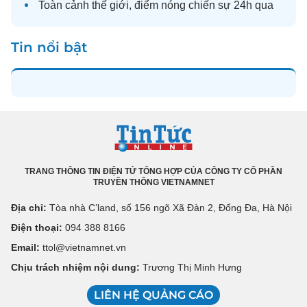
Toàn cảnh
thế giới
, điểm nóng chiến sự 24h qua
Tin nổi bật
TRANG THÔNG TIN ĐIỆN TỬ TỔNG HỢP CỦA CÔNG TY CỔ PHẦN
TRUYỀN THÔNG VIETNAMNET
Địa chỉ:
Tòa nhà C’land, số 156 ngõ Xã Đàn 2, Đống Đa, Hà Nội
Điện thoại:
094 388 8166
Email:
ttol@vietnamnet.vn
Chịu trách nhiệm nội dung:
Trương Thị Minh Hưng
LIÊN HỆ QUẢNG CÁO