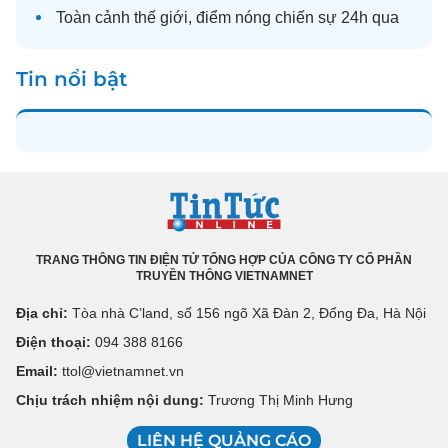
Toàn cảnh
thế giới
, điểm nóng chiến sự 24h qua
Tin nổi bật
TRANG THÔNG TIN ĐIỆN TỬ TỔNG HỢP CỦA CÔNG TY CỔ PHẦN
TRUYỀN THÔNG VIETNAMNET
Địa chỉ:
Tòa nhà C’land, số 156 ngõ Xã Đàn 2, Đống Đa, Hà Nội
Điện thoại:
094 388 8166
Email:
ttol@vietnamnet.vn
Chịu trách nhiệm nội dung:
Trương Thị Minh Hưng
LIÊN HỆ QUẢNG CÁO