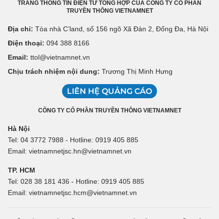
TRANG THÔNG TIN ĐIỆN TỬ TỔNG HỢP CỦA CÔNG TY CỔ PHẦN
TRUYỀN THÔNG VIETNAMNET
Địa chỉ:
Tòa nhà C’land, số 156 ngõ Xã Đàn 2, Đống Đa, Hà Nội
Điện thoại:
094 388 8166
Email:
ttol@vietnamnet.vn
Chịu trách nhiệm nội dung:
Trương Thị Minh Hưng
LIÊN HỆ QUẢNG CÁO
CÔNG TY CỔ PHẦN TRUYỀN THÔNG VIETNAMNET
Hà Nội
Tel: 04 3772 7988 - Hotline: 0919 405 885
Email: vietnamnetjsc.hn@vietnamnet.vn
TP. HCM
Tel: 028 38 181 436 - Hotline: 0919 405 885
Email: vietnamnetjsc.hcm@vietnamnet.vn