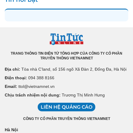
TRANG THÔNG TIN ĐIỆN TỬ TỔNG HỢP CỦA CÔNG TY CỔ PHẦN
TRUYỀN THÔNG VIETNAMNET
Địa chỉ:
Tòa nhà C’land, số 156 ngõ Xã Đàn 2, Đống Đa, Hà Nội
Điện thoại:
094 388 8166
Email:
ttol@vietnamnet.vn
Chịu trách nhiệm nội dung:
Trương Thị Minh Hưng
LIÊN HỆ QUẢNG CÁO
CÔNG TY CỔ PHẦN TRUYỀN THÔNG VIETNAMNET
Hà Nội