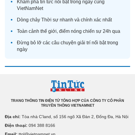
Khám phá
tin tức
nổi bật trong ngày cùng
VietNamNet
Dòng chảy
Thời sự
nhanh và chính xác nhất
Toàn cảnh
thế giới
, điểm nóng chiến sự 24h qua
Đừng bỏ lỡ các câu chuyện
giải trí
nổi bật trong
ngày
TRANG THÔNG TIN ĐIỆN TỬ TỔNG HỢP CỦA CÔNG TY CỔ PHẦN
TRUYỀN THÔNG VIETNAMNET
Địa chỉ:
Tòa nhà C’land, số 156 ngõ Xã Đàn 2, Đống Đa, Hà Nội
Điện thoại:
094 388 8166
Email:
ttol@vietnamnet.vn