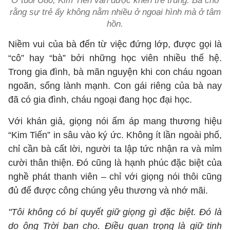
Ở tuổi U80, Kim Tiến vẫn được khen trẻ trung. Bà cho
rằng sự trẻ ấy không nằm nhiều ở ngoại hình mà ở tâm
hồn.
Niềm vui của bà đến từ việc đứng lớp, được gọi là
“cô” hay “bà” bởi những học viên nhiều thế hệ.
Trong gia đình, bà mãn nguyện khi con cháu ngoan
ngoãn, sống lành mạnh. Con gái riêng của bà nay
đã có gia đình, cháu ngoại đang học đại học.
Với khán giả, giọng nói ấm áp mang thương hiệu
“Kim Tiến” in sâu vào ký ức. Không ít lần ngoài phố,
chỉ cần bà cất lời, người ta lập tức nhận ra và mỉm
cười thân thiện. Đó cũng là hạnh phúc đặc biệt của
nghề phát thanh viên – chỉ với giọng nói thôi cũng
đủ để được công chúng yêu thương và nhớ mãi.
"Tôi không có bí quyết giữ giọng gì đặc biệt. Đó là
do ông Trời ban cho. Điều quan trọng là giữ tinh