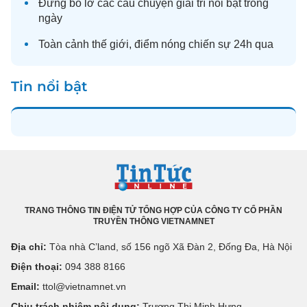
Đừng bỏ lỡ các câu chuyện
giải trí
nổi bật trong
ngày
Toàn cảnh
thế giới
, điểm nóng chiến sự 24h qua
Tin nổi bật
TRANG THÔNG TIN ĐIỆN TỬ TỔNG HỢP CỦA CÔNG TY CỔ PHẦN
TRUYỀN THÔNG VIETNAMNET
Địa chỉ:
Tòa nhà C’land, số 156 ngõ Xã Đàn 2, Đống Đa, Hà Nội
Điện thoại:
094 388 8166
Email:
ttol@vietnamnet.vn
Chịu trách nhiệm nội dung:
Trương Thị Minh Hưng