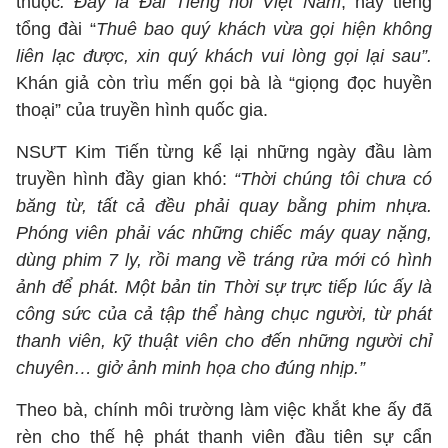
thuộc
: Đây là Đài Tiếng nói Việt Nam
, hay tiếng
tổng đài “
Thuê bao quý khách vừa gọi hiện không
liên lạc được, xin quý khách vui lòng gọi lại sau”.
Khán giả còn trìu mến gọi bà là “giọng đọc huyền
thoại” của truyền hình quốc gia.
NSƯT Kim Tiến từng kể lại những ngày đầu làm
truyền hình đầy gian khó:
“Thời chúng tôi chưa có
băng từ, tất cả đều phải quay bằng phim nhựa.
Phóng viên phải vác những chiếc máy quay nặng,
dùng phim 7 ly, rồi mang về tráng rửa mới có hình
ảnh để phát. Một bản tin Thời sự trực tiếp lúc ấy là
công sức của cả tập thể hàng chục người, từ phát
thanh viên, kỹ thuật viên cho đến những người chỉ
chuyên… giở ảnh minh họa cho đúng nhịp.”
Theo bà, chính môi trường làm việc khắt khe ấy đã
rèn cho thế hệ phát thanh viên đầu tiên sự cẩn