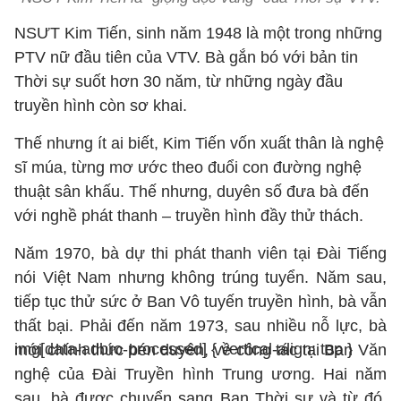
NSƯT Kim Tiến, sinh năm 1948 là một trong những
PTV nữ đầu tiên của VTV. Bà gắn bó với bản tin
Thời sự suốt hơn 30 năm, từ những ngày đầu
truyền hình còn sơ khai.
Thế nhưng ít ai biết, Kim Tiến vốn xuất thân là nghệ
sĩ múa, từng mơ ước theo đuổi con đường nghệ
thuật sân khấu. Thế nhưng, duyên số đưa bà đến
với nghề phát thanh – truyền hình đầy thử thách.
Năm 1970, bà dự thi phát thanh viên tại Đài Tiếng
nói Việt Nam nhưng không trúng tuyển. Năm sau,
tiếp tục thử sức ở Ban Vô tuyến truyền hình, bà vẫn
thất bại. Phải đến năm 1973, sau nhiều nỗ lực, bà
img[data-adbro-processed] { vertical-align: top }
mới chính thức bén duyên, về công tác tại Ban Văn
nghệ của Đài Truyền hình Trung ương. Hai năm
sau, bà được chuyển sang Ban Thời sự và từ đó,