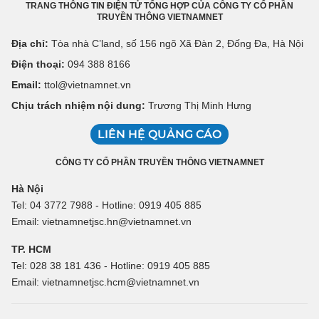
TRANG THÔNG TIN ĐIỆN TỬ TỔNG HỢP CỦA CÔNG TY CỔ PHẦN
TRUYỀN THÔNG VIETNAMNET
Địa chỉ:
Tòa nhà C’land, số 156 ngõ Xã Đàn 2, Đống Đa, Hà Nội
Điện thoại:
094 388 8166
Email:
ttol@vietnamnet.vn
Chịu trách nhiệm nội dung:
Trương Thị Minh Hưng
LIÊN HỆ QUẢNG CÁO
CÔNG TY CỔ PHẦN TRUYỀN THÔNG VIETNAMNET
Hà Nội
Tel: 04 3772 7988 - Hotline: 0919 405 885
Email: vietnamnetjsc.hn@vietnamnet.vn
TP. HCM
Tel: 028 38 181 436 - Hotline: 0919 405 885
Email: vietnamnetjsc.hcm@vietnamnet.vn