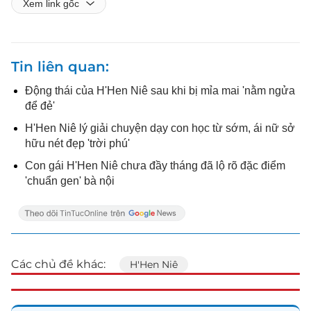
Xem link gốc
Tin liên quan
Động thái của H'Hen Niê sau khi bị mỉa mai 'nằm ngửa
để đẻ'
H'Hen Niê lý giải chuyện dạy con học từ sớm, ái nữ sở
hữu nét đẹp 'trời phú'
Con gái H'Hen Niê chưa đầy tháng đã lộ rõ đặc điểm
'chuẩn gen' bà nội
Các chủ đề khác:
H'Hen Niê