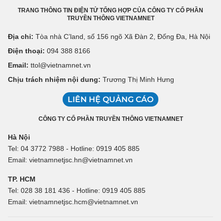
TRANG THÔNG TIN ĐIỆN TỬ TỔNG HỢP CỦA CÔNG TY CỔ PHẦN
TRUYỀN THÔNG VIETNAMNET
Địa chỉ:
Tòa nhà C’land, số 156 ngõ Xã Đàn 2, Đống Đa, Hà Nội
Điện thoại:
094 388 8166
Email:
ttol@vietnamnet.vn
Chịu trách nhiệm nội dung:
Trương Thị Minh Hưng
LIÊN HỆ QUẢNG CÁO
CÔNG TY CỔ PHẦN TRUYỀN THÔNG VIETNAMNET
Hà Nội
Tel: 04 3772 7988 - Hotline: 0919 405 885
Email: vietnamnetjsc.hn@vietnamnet.vn
TP. HCM
Tel: 028 38 181 436 - Hotline: 0919 405 885
Email: vietnamnetjsc.hcm@vietnamnet.vn