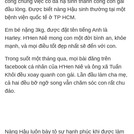
công chúng việc cô đã hạ sinh thành công con gái
đầu lòng. Được biết nàng Hậu sinh thường tại một
bệnh viện quốc tế ở TP HCM.
Em bé nặng 3kg, được đặt tên tiếng Anh là
Harley. H'Hen Niê mong con một đời bình an, khỏe
mạnh, và mọi điều tốt đẹp nhất sẽ đến với con.
Trong suốt một tháng qua, mọi bài đăng trên
facebook cá nhân của H'Hen Niê và ông xã Tuấn
Khôi đều xoay quanh con gái. Lần đầu làm cha mẹ,
cả hai đều bỡ ngỡ song vẫn chăm sóc con rất chu
đáo.
Nàng Hậu luôn bày tỏ sự hạnh phúc khi được làm