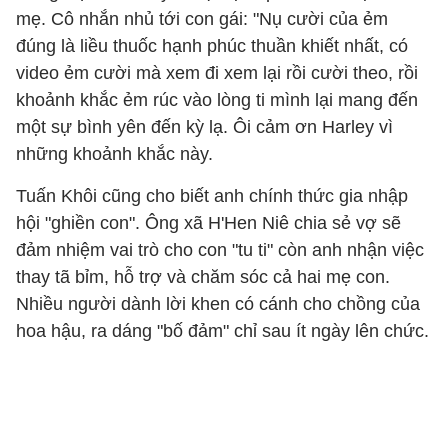
mẹ. Cô nhắn nhủ tới con gái: "​Nụ cười của ẻm
đúng là liều thuốc hạnh phúc thuần khiết nhất, có
video ẻm cười mà xem đi xem lại rồi cười theo, rồi
khoảnh khắc ẻm rúc vào lòng ti mình lại mang đến
một sự bình yên đến kỳ lạ. ​Ôi cảm ơn Harley vì
những khoảnh khắc này.
Tuấn Khôi cũng cho biết anh chính thức gia nhập
hội "ghiền con". Ông xã H'Hen Niê chia sẻ vợ sẽ
đảm nhiệm vai trò cho con "tu ti" còn anh nhận việc
thay tã bỉm, hỗ trợ và chăm sóc cả hai mẹ con.
Nhiều người dành lời khen có cánh cho chồng của
hoa hậu, ra dáng "bố đảm" chỉ sau ít ngày lên chức.