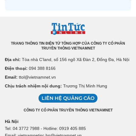
TRANG THÔNG TIN ĐIỆN TỬ TỔNG HỢP CỦA CÔNG TY CỔ PHẦN
TRUYỀN THÔNG VIETNAMNET
Địa chỉ:
Tòa nhà C’land, số 156 ngõ Xã Đàn 2, Đống Đa, Hà Nội
Điện thoại:
094 388 8166
Email:
ttol@vietnamnet.vn
Chịu trách nhiệm nội dung:
Trương Thị Minh Hưng
LIÊN HỆ QUẢNG CÁO
CÔNG TY CỔ PHẦN TRUYỀN THÔNG VIETNAMNET
Hà Nội
Tel: 04 3772 7988 - Hotline: 0919 405 885
Email: vietnamnetjsc.hn@vietnamnet.vn