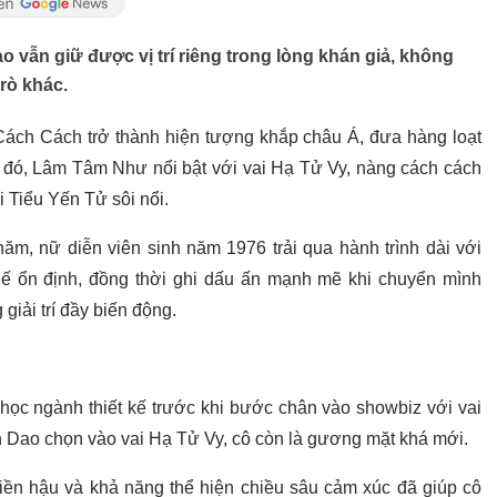
 vẫn giữ được vị trí riêng trong lòng khán giả, không
trò khác.
ách Cách trở thành hiện tượng khắp châu Á, đưa hàng loạt
ố đó, Lâm Tâm Như nổi bật với vai Hạ Tử Vy, nàng cách cách
i Tiểu Yến Tử sôi nổi.
ăm, nữ diễn viên sinh năm 1976 trải qua hành trình dài với
thế ổn định, đồng thời ghi dấu ấn mạnh mẽ khi chuyển mình
giải trí đầy biến động.
học ngành thiết kế trước khi bước chân vào showbiz với vai
 Dao chọn vào vai Hạ Tử Vy, cô còn là gương mặt khá mới.
iền hậu và khả năng thể hiện chiều sâu cảm xúc đã giúp cô