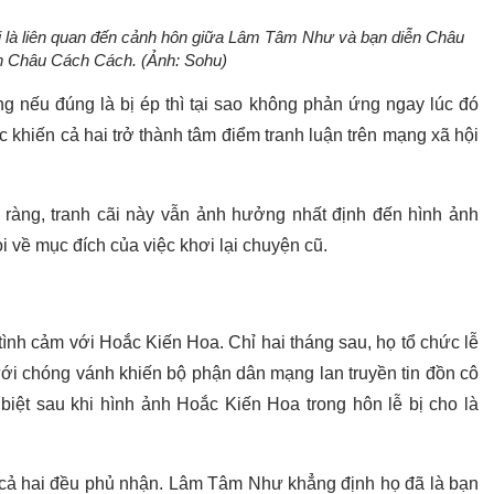
ại là liên quan đến cảnh hôn giữa Lâm Tâm Như và bạn diễn Châu
àn Châu Cách Cách. (Ảnh: Sohu)
ng nếu đúng là bị ép thì tại sao không phản ứng ngay lúc đó
 khiến cả hai trở thành tâm điểm tranh luận trên mạng xã hội
ràng, tranh cãi này vẫn ảnh hưởng nhất định đến hình ảnh
 về mục đích của việc khơi lại chuyện cũ.
nh cảm với Hoắc Kiến Hoa. Chỉ hai tháng sau, họ tổ chức lễ
cưới chóng vánh khiến bộ phận dân mạng lan truyền tin đồn cô
biệt sau khi hình ảnh Hoắc Kiến Hoa trong hôn lễ bị cho là
, cả hai đều phủ nhận. Lâm Tâm Như khẳng định họ đã là bạn