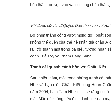
hóa thân trọn vẹn vào vai cô công chúa thất lạ
Khi được nữ văn sĩ Quỳnh Dao chọn vào vai Hạ
Bộ phim thành công vượt mong đợi, phát sóng
không thể quên của thế hệ khán giả châu Á 
rãi, trở thành một trong ba biểu tượng nhan s
cạnh Triệu Vy và Phạm Băng Băng.
Tranh cãi quanh cảnh hôn với Châu Kiệt
Sau nhiều năm, một trong những tranh cãi bấ
Như và bạn diễn Châu Kiệt trong Hoàn Châu
năm 2004, Lâm Tâm Như chia sẻ rằng cô từng
mái. Mặc dù không nêu đích danh, cư dân mạn