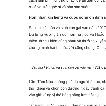
cách làm phim chững chạc, đề tài gần gũi và
ở cả vai trò nghệ sĩ và nhà sản xuất.
Hôn nhân kín tiếng và cuộc sống ổn định s
Sau khi kết hôn và sinh con gái vào năm 2017
Dù từng vướng tin đồn rạn nứt, cô và Hoắc
thiện, dự sự kiện cùng nhau và thường xuyên 
chứng minh hạnh phúc với công chúng. Chỉ cần
Sau khi kết hôn và sinh con gái vào năm 2017, 
Lâm Tâm Như không phải là người ồn ào, như
thời điểm và chọn con đường ít gây tranh cãi 
vẫn giữ vững vị thế bằng năng lực thật sự.
Từ nàng Tử Vy hiền dịu đến nhà sản xuất b