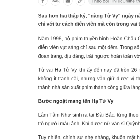
Sau hơn hai thập kỷ, "nàng Tử Vy" ngày nào
chỉ với tư cách diễn viên mà còn trong vai 
Năm 1998, bộ phim truyền hình Hoàn Châu C
diễn viên vụt sáng chỉ sau một đêm. Trong s
đoan trang, dịu dàng, trái ngược hoàn toàn vớ
Từ vai Hạ Tử Vy khi ấy đến nay đã tròn 26 n
không ít tranh cãi, nhưng vẫn giữ được vị 
thành nhà sản xuất phim thành công giữa làng 
Bước ngoặt mang tên Hạ Tử Vy
Lâm Tâm Như sinh ra tại Đài Bắc, từng theo 
trò người mẫu ảnh. Khi được nữ văn sĩ Quỳnh
Tuy nhiên, chính sự nhẹ nhàng, khuôn mặt h