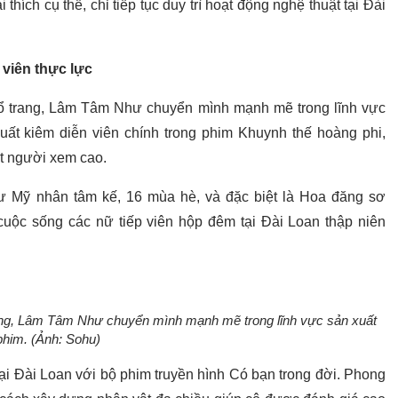
hích cụ thể, chỉ tiếp tục duy trì hoạt động nghệ thuật tại Đài
 viên thực lực
cổ trang, Lâm Tâm Như chuyển mình mạnh mẽ trong lĩnh vực
ất kiêm diễn viên chính trong phim Khuynh thế hoàng phi,
ất người xem cao.
hư Mỹ nhân tâm kế, 16 mùa hè, và đặc biệt là Hoa đăng sơ
 cuộc sống các nữ tiếp viên hộp đêm tại Đài Loan thập niên
trang, Lâm Tâm Như chuyển mình mạnh mẽ trong lĩnh vực sản xuất
phim. (Ảnh: Sohu)
i Đài Loan với bộ phim truyền hình Có bạn trong đời. Phong