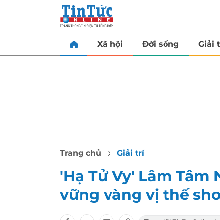
Xã hội
Đời sống
Giải t
Trang chủ
Giải trí
'Hạ Tử Vy' Lâm Tâm N
vững vàng vị thế sh