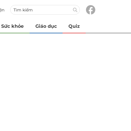
iện
Sức khỏe
Giáo dục
Quiz