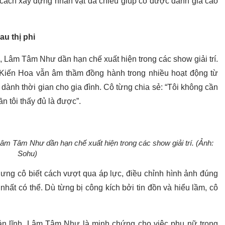
 cách xây dựng nhân vật đa chiều giúp cô được đánh giá cao
au thị phi
, Lâm Tâm Như dần hạn chế xuất hiện trong các show giải trí.
 Kiến Hoa vẫn âm thầm đồng hành trong nhiều hoạt động từ
dành thời gian cho gia đình. Cô từng chia sẻ: “Tôi không cần
 tôi thấy đủ là được”.
Lâm Tâm Như dần hạn chế xuất hiện trong các show giải trí. (Ảnh:
Sohu)
ng cô biết cách vượt qua áp lực, điều chỉnh hình ảnh đúng
nhất có thể. Dù từng bị công kích bởi tin đồn và hiểu lầm, cô
ản lĩnh, Lâm Tâm Như là minh chứng cho việc phụ nữ trong