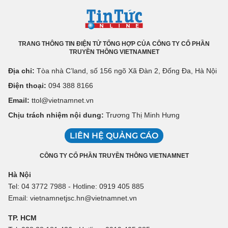
TRANG THÔNG TIN ĐIỆN TỬ TỔNG HỢP CỦA CÔNG TY CỔ PHẦN
TRUYỀN THÔNG VIETNAMNET
Địa chỉ:
Tòa nhà C’land, số 156 ngõ Xã Đàn 2, Đống Đa, Hà Nội
Điện thoại:
094 388 8166
Email:
ttol@vietnamnet.vn
Chịu trách nhiệm nội dung:
Trương Thị Minh Hưng
LIÊN HỆ QUẢNG CÁO
CÔNG TY CỔ PHẦN TRUYỀN THÔNG VIETNAMNET
Hà Nội
Tel: 04 3772 7988 - Hotline: 0919 405 885
Email: vietnamnetjsc.hn@vietnamnet.vn
TP. HCM