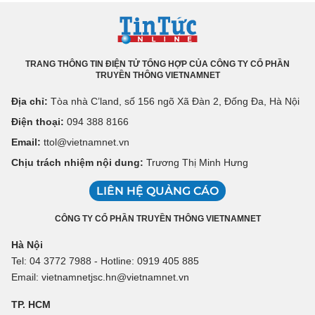
TRANG THÔNG TIN ĐIỆN TỬ TỔNG HỢP CỦA CÔNG TY CỔ PHẦN
TRUYỀN THÔNG VIETNAMNET
Địa chỉ:
Tòa nhà C’land, số 156 ngõ Xã Đàn 2, Đống Đa, Hà Nội
Điện thoại:
094 388 8166
Email:
ttol@vietnamnet.vn
Chịu trách nhiệm nội dung:
Trương Thị Minh Hưng
LIÊN HỆ QUẢNG CÁO
CÔNG TY CỔ PHẦN TRUYỀN THÔNG VIETNAMNET
Hà Nội
Tel: 04 3772 7988 - Hotline: 0919 405 885
Email: vietnamnetjsc.hn@vietnamnet.vn
TP. HCM