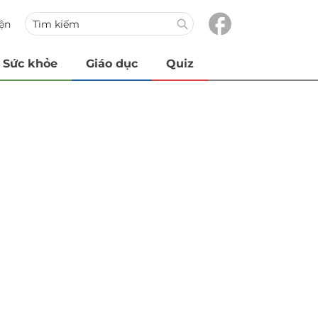
iện
Sức khỏe
Giáo dục
Quiz