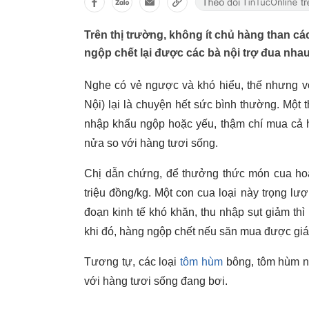
Trên thị trường, không ít chủ hàng than các
ngộp chết lại được các bà nội trợ đua nha
Nghe có vẻ ngược và khó hiểu, thế nhưng 
Nội) lại là chuyện hết sức bình thường. Một 
nhập khẩu ngộp hoặc yếu, thậm chí mua cả h
nửa so với hàng tươi sống.
Chị dẫn chứng, để thưởng thức món cua hoà
triệu đồng/kg. Một con cua loại này trọng lượn
đoạn kinh tế khó khăn, thu nhập sụt giảm thì 
khi đó, hàng ngộp chết nếu săn mua được giá 
Tương tự, các loại
tôm hùm
bông, tôm hùm n
với hàng tươi sống đang bơi.