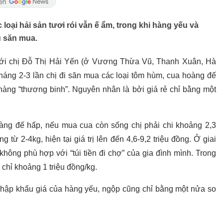
 loại hải sản tươi rói vẫn ế ẩm, trong khi hàng yếu và
u săn mua.
với chị Đỗ Thị Hải Yến (ở Vương Thừa Vũ, Thanh Xuân, Hà
tháng 2-3 lần chị đi săn mua các loại tôm hùm, cua hoàng đế
àng “thương binh”. Nguyên nhân là bởi giá rẻ chỉ bằng một
ng đế hấp, nếu mua cua còn sống chị phải chi khoảng 2,3
g từ 2-4kg, hiện tại giá trị lên đến 4,6-9,2 triệu đồng. Ở giai
không phù hợp với “túi tiền đi chợ” của gia đình mình. Trong
chỉ khoảng 1 triệu đồng/kg.
hập khẩu giá của hàng yếu, ngộp cũng chỉ bằng một nửa so