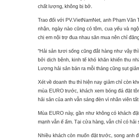
chất lượng, không bị bở.
Trao đổi với PV.VietNamNet, anh Phạm Văn T
nhận, ngày nào cũng có tôm, cua yếu và ngộp
chị em nội trợ đua nhau săn mua nên chỉ đăng 
“Hải sản tươi sống cũng đắt hàng như vậy th
bởi dịch bệnh, kinh tế khó khăn khiến thu n
Lượng hải sản bán ra mỗi tháng cũng sụt giảm
Xét về doanh thu thì hiện nay giảm chỉ còn k
mùa EURO trước, khách xem bóng đá đặt tôm
hải sản của anh vẫn sáng đèn vì nhân viên tấ
Mùa EURO này, gần như không có khách đặt
mạnh vẫn ế ẩm. Tại cửa hàng, vẫn chỉ có hải 
Nhiều khách còn muốn đặt trước, song anh đề