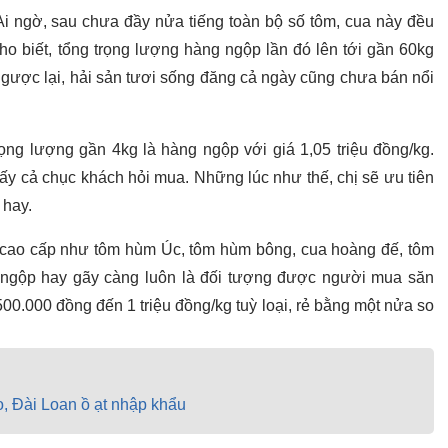
Ai ngờ, sau chưa đầy nửa tiếng toàn bộ số tôm, cua này đều
ho biết, tổng trọng lượng hàng ngộp lần đó lên tới gần 60kg
Ngược lại, hải sản tươi sống đăng cả ngày cũng chưa bán nổi
ng lượng gần 4kg là hàng ngộp với giá 1,05 triệu đồng/kg.
hấy cả chục khách hỏi mua. Những lúc như thế, chị sẽ ưu tiên
 hay.
g cao cấp như tôm hùm Úc, tôm hùm bông, cua hoàng đế, tôm
 ngộp hay gãy càng luôn là đối tượng được người mua săn
00.000 đồng đến 1 triệu đồng/kg tuỳ loại, rẻ bằng một nửa so
o, Đài Loan ồ ạt nhập khẩu