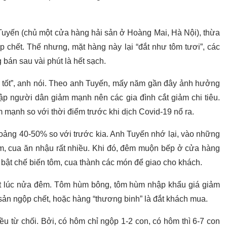
uyến (chủ một cửa hàng hải sản ở Hoàng Mai, Hà Nội), thừa
 chết. Thế nhưng, mặt hàng này lại “đắt như tôm tươi”, các
bán sau vài phút là hết sạch.
ì tốt”, anh nói. Theo anh Tuyến, mấy năm gần đây ảnh hưởng
hập người dân giảm mạnh nên các gia đình cắt giảm chi tiêu.
 mạnh so với thời điểm trước khi dịch Covid-19 nổ ra.
hoảng 40-50% so với trước kia. Anh Tuyến nhớ lại, vào những
, cua ăn nhậu rất nhiều. Khi đó, đêm muộn bếp ở cửa hàng
t bật chế biến tôm, cua thành các món để giao cho khách.
 lúc nửa đêm. Tôm hùm bông, tôm hùm nhập khẩu giá giảm
sản ngộp chết, hoặc hàng “thương binh” là đắt khách mua.
u từ chối. Bởi, có hôm chỉ ngộp 1-2 con, có hôm thì 6-7 con